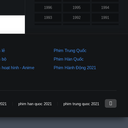
1996
1995
1994
1993
1992
1991
1990
1989
1988
1987
1986
1985
1984
1983
1982
 lẻ
Phim Trung Quốc
1981
1980
1979
 bộ
Phim Hàn Quốc
 hoạt hình - Anime
Phim Hành Động 2021
1977
1971
Xem nhiều nhất
2021
phim han quoc 2021
phim trung quoc 2021
Chúa Tể Của Những Chiếc Nhẫn 1
2001