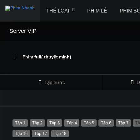
THỂ LOẠI
PHIM LẺ
PHIM B
Server VIP
Phim full( thuyết minh)
Tập trước
D
Tập 1
Tập 2
Tập 3
Tập 4
Tập 5
Tập 6
Tập 7
Tậ
Tập 16
Tập 17
Tập 18