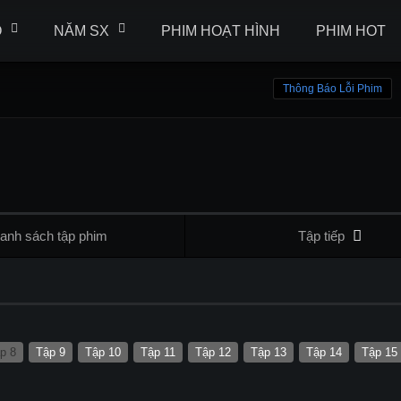
Ộ
NĂM SX
PHIM HOẠT HÌNH
PHIM HOT
Thông Báo Lỗi Phim
anh sách tập phim
Tập tiếp
p 8
Tập 9
Tập 10
Tập 11
Tập 12
Tập 13
Tập 14
Tập 15