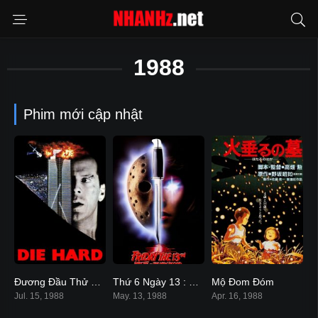
1988
Phim mới cập nhật
Đương Đầu Thử Thách
Thứ 6 Ngày 13 : Part 7
Mộ Đom Đóm
8.2
5.3
8.5
Jul. 15, 1988
May. 13, 1988
Apr. 16, 1988