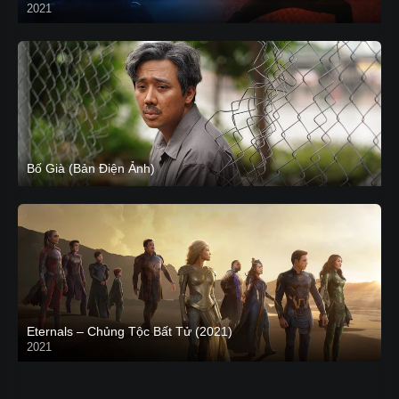
2021
CAM
Bố Già (Bản Điện Ảnh)
Eternals – Chủng Tộc Bất Tử (2021)
2021
Trailer