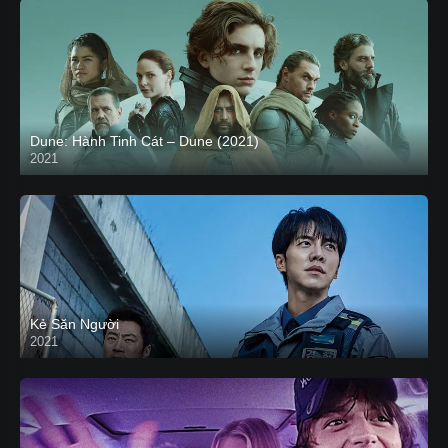
Dune: Hành Tinh Cát – Dune (2021)
2021
HD VIETSUB
Kẻ Săn Người
2021