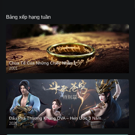
Bảng xếp hạng tuần
Chúa Tể Của Những Chiếc Nhẫn 1
2001
Đấu Phá Thương Khung OVA – Hẹn Ước 3 Năm
2021