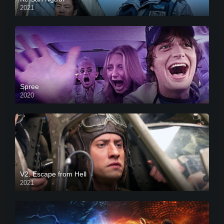
2021
Spree
2020
V2. Escape from Hell
2021