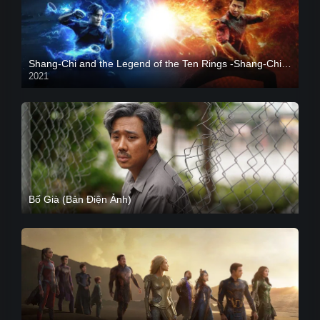
Shang-Chi and the Legend of the Ten Rings -Shang-Chi và huyền thoại Thập Luân
2021
CAM
Bố Già (Bản Điện Ảnh)