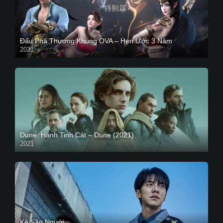
Đấu Phá Thương Khung OVA – Hẹn Ước 3 Năm
2021
Dune: Hành Tinh Cát – Dune (2021)
2021
HD VIETSUB
Kẻ Săn Người