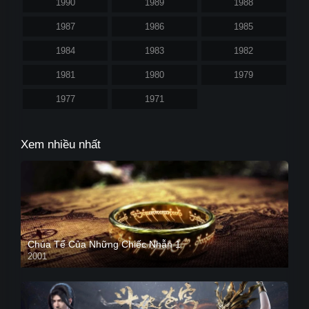
1990
1989
1988
1987
1986
1985
1984
1983
1982
1981
1980
1979
1977
1971
Xem nhiều nhất
Chúa Tể Của Những Chiếc Nhẫn 1
2001