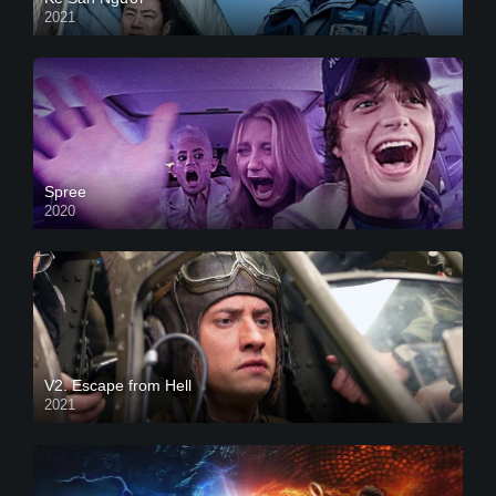
2021
Spree
2020
V2. Escape from Hell
2021