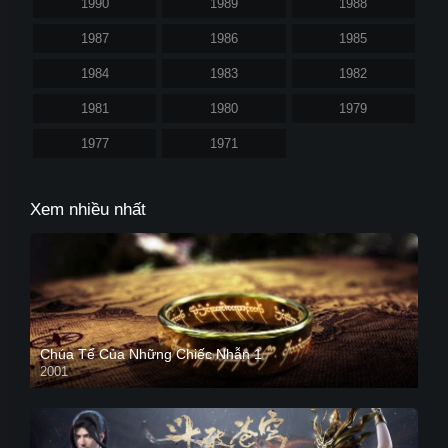
1990
1989
1988
1987
1986
1985
1984
1983
1982
1981
1980
1979
1977
1971
Xem nhiều nhất
Chúa Tể Của Những Chiếc Nhẫn 1
2001