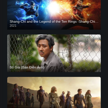
Shang-Chi and the Legend of the Ten Rings -Shang-Chi và huyền thoại Thập Luân
2021
CAM
Bố Già (Bản Điện Ảnh)