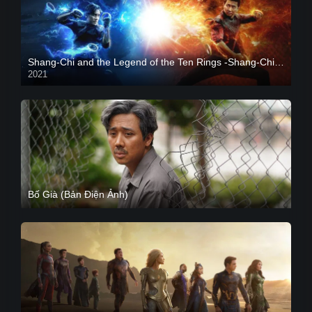
Shang-Chi and the Legend of the Ten Rings -Shang-Chi và huyền thoại Thập Luân
2021
CAM
Bố Già (Bản Điện Ảnh)