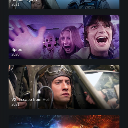
2021
Spree
2020
V2. Escape from Hell
2021