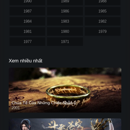
1990
1989
1988
1987
1986
1985
1984
1983
1982
1981
1980
1979
1977
1971
Xem nhiều nhất
Chúa Tể Của Những Chiếc Nhẫn 1
2001