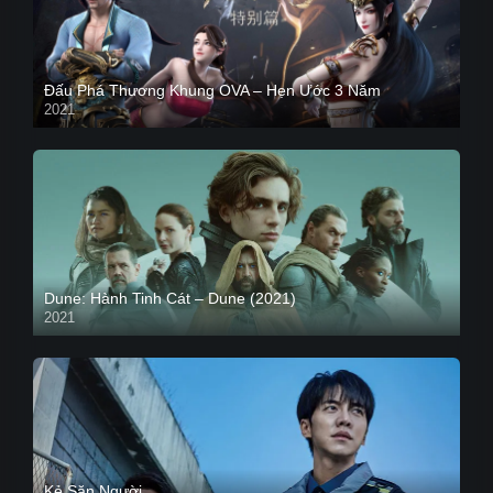
Đấu Phá Thương Khung OVA – Hẹn Ước 3 Năm
2021
Dune: Hành Tinh Cát – Dune (2021)
2021
HD VIETSUB
Kẻ Săn Người