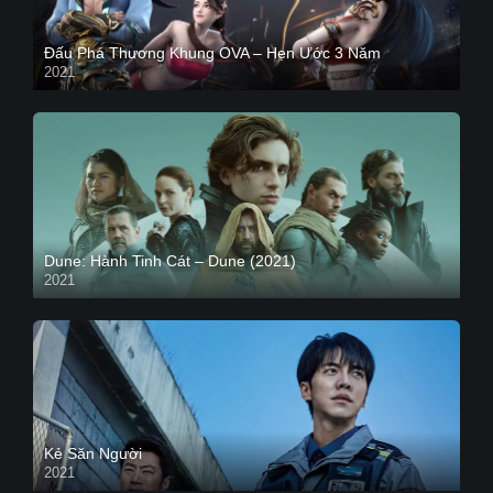
Đấu Phá Thương Khung OVA – Hẹn Ước 3 Năm
2021
Dune: Hành Tinh Cát – Dune (2021)
2021
HD VIETSUB
Kẻ Săn Người
2021