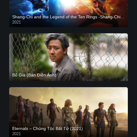
Shang-Chi and the Legend of the Ten Rings -Shang-Chi và huyền thoại Thập Luân
2021
CAM
Bố Già (Bản Điện Ảnh)
Eternals – Chủng Tộc Bất Tử (2021)
2021
Trailer