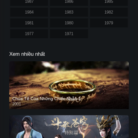
1987
1986
1985
1984
1983
1982
1981
1980
1979
1977
1971
Xem nhiều nhất
Chúa Tể Của Những Chiếc Nhẫn 1
2001