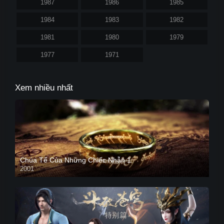
1987
1986
1985
1984
1983
1982
1981
1980
1979
1977
1971
Xem nhiều nhất
Chúa Tể Của Những Chiếc Nhẫn 1
2001