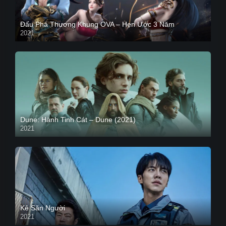
Đấu Phá Thương Khung OVA – Hẹn Ước 3 Năm
2021
Dune: Hành Tinh Cát – Dune (2021)
2021
HD VIETSUB
Kẻ Săn Người
2021