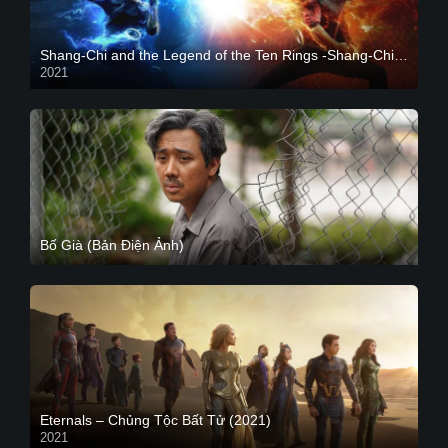
Shang-Chi and the Legend of the Ten Rings -Shang-Chi và huyền thoại Thập Luân
2021
CAM
Bố Già (Bản Điện Ảnh)
Eternals – Chủng Tộc Bất Tử (2021)
2021
Trailer