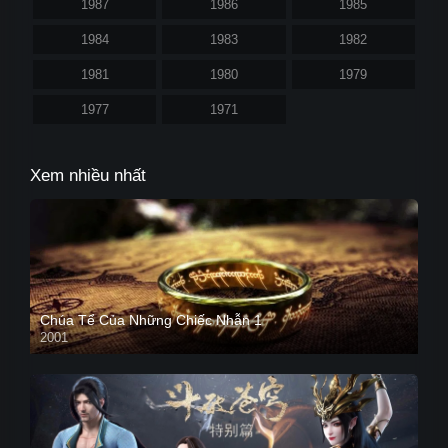
1987
1986
1985
1984
1983
1982
1981
1980
1979
1977
1971
Xem nhiều nhất
Chúa Tể Của Những Chiếc Nhẫn 1
2001