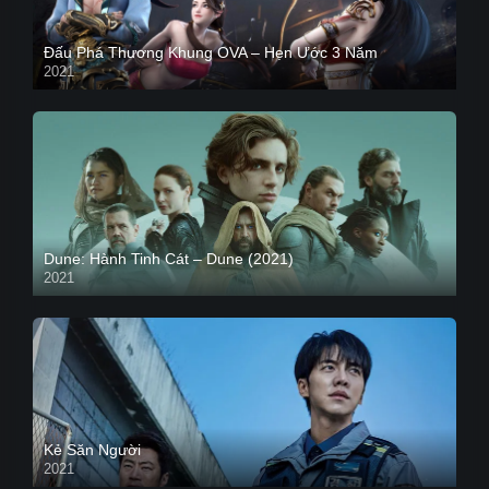
Đấu Phá Thương Khung OVA – Hẹn Ước 3 Năm
2021
Dune: Hành Tinh Cát – Dune (2021)
2021
HD VIETSUB
Kẻ Săn Người
2021