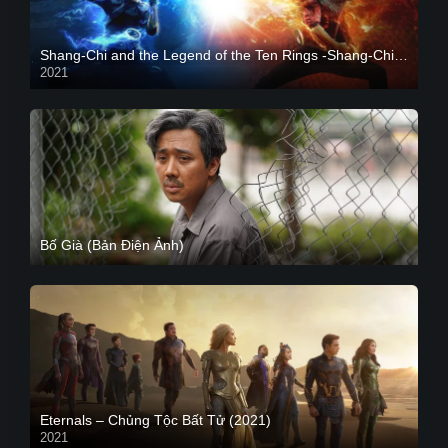
Shang-Chi and the Legend of the Ten Rings -Shang-Chi và huyền thoại Thập Luân
2021
CAM
Bố Già (Bản Điện Ảnh)
Eternals – Chủng Tộc Bất Tử (2021)
2021
Trailer