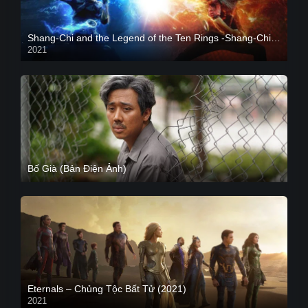
Shang-Chi and the Legend of the Ten Rings -Shang-Chi và huyền thoại Thập Luân
2021
CAM
Bố Già (Bản Điện Ảnh)
Eternals – Chủng Tộc Bất Tử (2021)
2021
Trailer