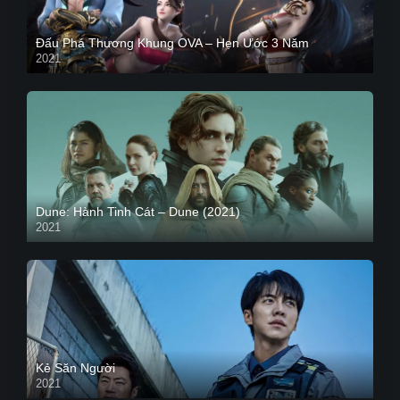
Đấu Phá Thương Khung OVA – Hẹn Ước 3 Năm
2021
Dune: Hành Tinh Cát – Dune (2021)
2021
HD VIETSUB
Kẻ Săn Người
2021