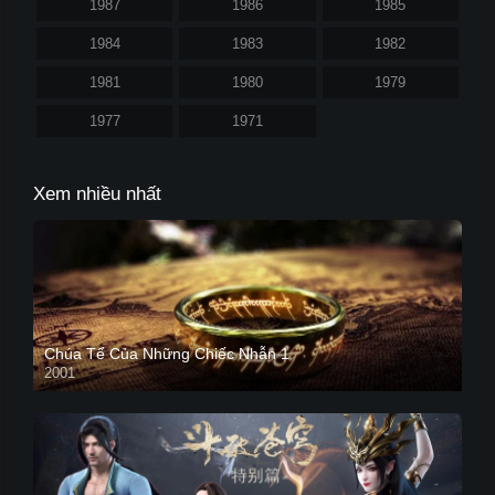
1987
1986
1985
1984
1983
1982
1981
1980
1979
1977
1971
Xem nhiều nhất
Chúa Tể Của Những Chiếc Nhẫn 1
2001