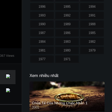
1996
1995
1994
1993
1992
1991
1990
1989
1988
1987
1986
1985
1984
1983
1982
1981
1980
1979
367 Views
1977
1971
Xem nhiều nhất
Chúa Tể Của Những Chiếc Nhẫn 1
2001