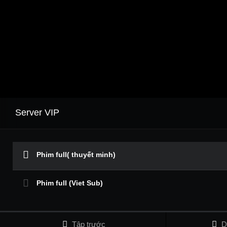
Server VIP
Phim full( thuyết minh)
Phim full (Viet Sub)
Tập trước
D