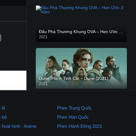
Đấu Phá Thương Khung OVA – Hẹn Ước 3 Năm
2021
Dune: Hành Tinh Cát – Dune (2021)
2021
HD VIETSUB
 lẻ
Phim Trung Quốc
 bộ
Phim Hàn Quốc
Kẻ Săn Người
 hoạt hình - Anime
Phim Hành Động 2021
2021