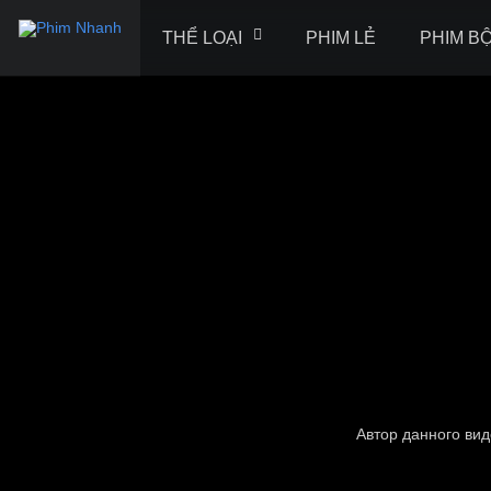
THỂ LOẠI
PHIM LẺ
PHIM B