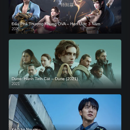
Đấu Phá Thương Khung OVA – Hẹn Ước 3 Năm
2021
Dune: Hành Tinh Cát – Dune (2021)
2021
HD VIETSUB
Kẻ Săn Người