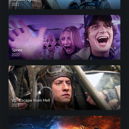
2021
Spree
2020
V2. Escape from Hell
2021