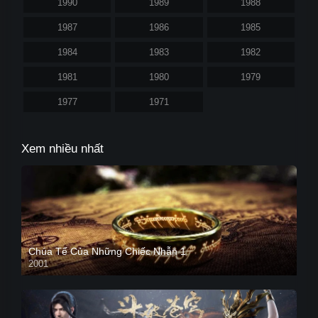
1990
1989
1988
1987
1986
1985
1984
1983
1982
1981
1980
1979
1977
1971
Xem nhiều nhất
Chúa Tể Của Những Chiếc Nhẫn 1
2001