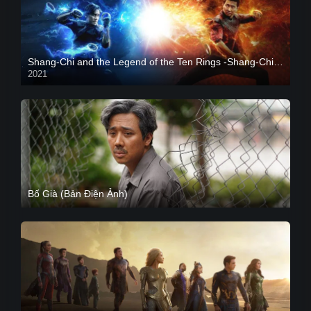
Shang-Chi and the Legend of the Ten Rings -Shang-Chi và huyền thoại Thập Luân
2021
CAM
Bố Già (Bản Điện Ảnh)