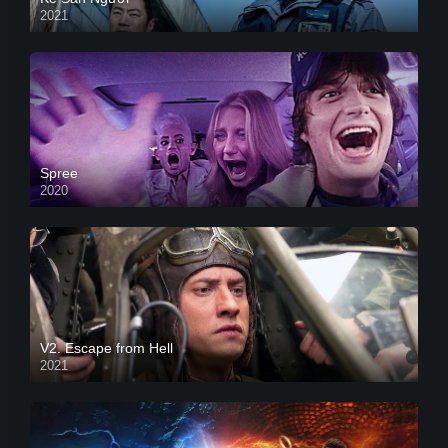
2021
Spree
2020
V2. Escape from Hell
2021