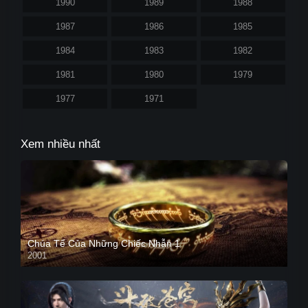
1990
1989
1988
1987
1986
1985
1984
1983
1982
1981
1980
1979
1977
1971
Xem nhiều nhất
Chúa Tể Của Những Chiếc Nhẫn 1
2001