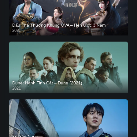
Đấu Phá Thương Khung OVA – Hẹn Ước 3 Năm
2021
Dune: Hành Tinh Cát – Dune (2021)
2021
HD VIETSUB
Kẻ Săn Người