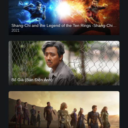
Shang-Chi and the Legend of the Ten Rings -Shang-Chi và huyền thoại Thập Luân
2021
CAM
Bố Già (Bản Điện Ảnh)