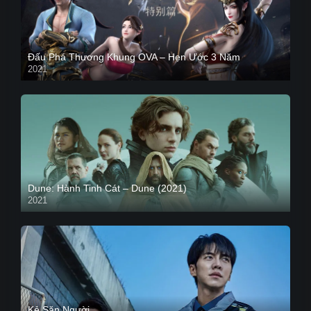
Đấu Phá Thương Khung OVA – Hẹn Ước 3 Năm
2021
Dune: Hành Tinh Cát – Dune (2021)
2021
HD VIETSUB
Kẻ Săn Người