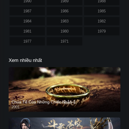
1990
1989
1988
1987
1986
1985
1984
1983
1982
1981
1980
1979
1977
1971
Xem nhiều nhất
Chúa Tể Của Những Chiếc Nhẫn 1
2001