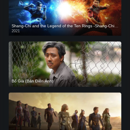
Shang-Chi and the Legend of the Ten Rings -Shang-Chi và huyền thoại Thập Luân
2021
CAM
Bố Già (Bản Điện Ảnh)