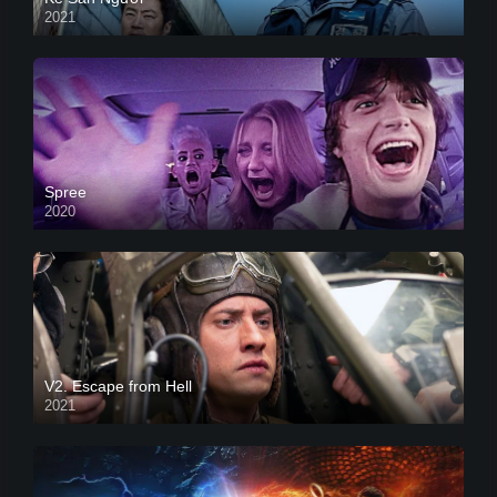
2021
Spree
2020
V2. Escape from Hell
2021