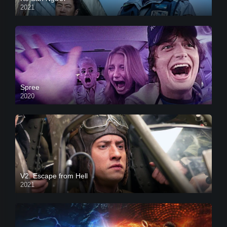
2021
Spree
2020
V2. Escape from Hell
2021