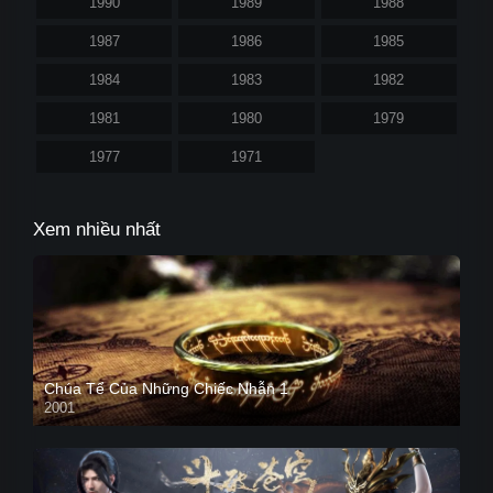
1990
1989
1988
1987
1986
1985
1984
1983
1982
1981
1980
1979
1977
1971
Xem nhiều nhất
Chúa Tể Của Những Chiếc Nhẫn 1
2001