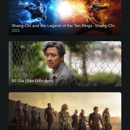
Shang-Chi and the Legend of the Ten Rings -Shang-Chi và huyền thoại Thập Luân
2021
CAM
Bố Già (Bản Điện Ảnh)