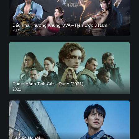
Đấu Phá Thương Khung OVA – Hẹn Ước 3 Năm
2021
Dune: Hành Tinh Cát – Dune (2021)
2021
HD VIETSUB
Kẻ Săn Người