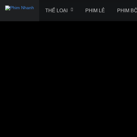
THỂ LOẠI
PHIM LẺ
PHIM B