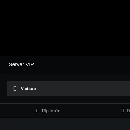
Server VIP
Vietsub
Tập trước
D