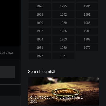
1996
1995
1994
1993
1992
1991
1990
1989
1988
1987
1986
1985
1984
1983
1982
1981
1980
1979
399 Views
1977
1971
Xem nhiều nhất
Chúa Tể Của Những Chiếc Nhẫn 1
2001