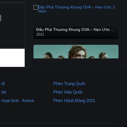
Đấu Phá Thương Khung OVA – Hẹn Ước 3 Năm
2021
Dune: Hành Tinh Cát – Dune (2021)
2021
HD VIETSUB
 lẻ
Phim Trung Quốc
 bộ
Phim Hàn Quốc
 hoạt hình - Anime
Phim Hành Động 2021
Kẻ Săn Người
2021