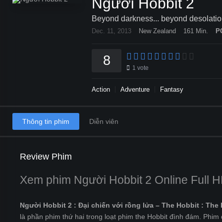
Người Hobbit 2
Beyond darkness... beyond desolation..
Dec. 11, 2013
New Zealand
161 Min.
P
8
1
vote
Action
Adventure
Fantasy
Thông tin phim
Diễn viên
Review Phim
Xem phim Người Hobbit 2 Online Full H
Người Hobbit 2 : Đại chiến với rồng lửa – The Hobbit : Th
là phần phim thứ hai trong loạt phim the Hobbit đình đám. Phim