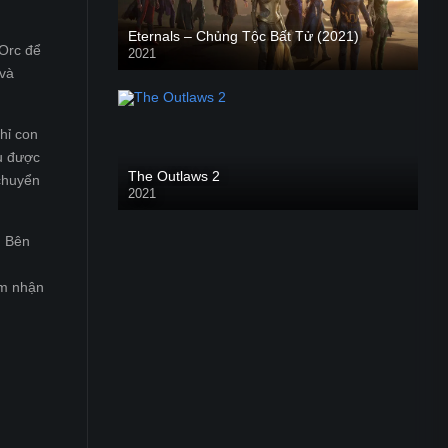
Eternals – Chủng Tộc Bất Tử (2021)
 Orc để
2021
Trailer
 và
hỉ con
ều được
The Outlaws 2
 chuyển
2021
. Bên
im nhận