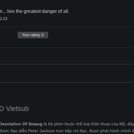
. lies the greatest danger of all.
G-13
Your rating:
0
D Vietsub
e Desolation Of Smaug
là bộ phim thuộc thể loại thần thoại của Mỹ, đâ
 được đạo diễn
Peter Jackson trực tiếp chỉ đạo, được phát hành chính 