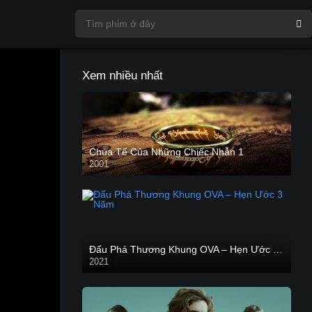
Xem nhiều nhất
Chúa Tể Của Những Chiếc Nhẫn 1
2001
Đấu Phá Thương Khung OVA – Hẹn Ước 3 Năm
2021