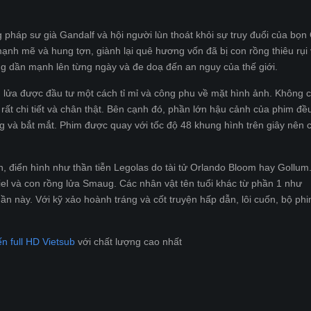
 pháp sư già Gandalf và hội người lùn thoát khỏi sự truy đuổi của bọn
mạnh mẽ và hung tợn, giành lại quê hương vốn đã bị con rồng thiêu rụi
ang dần mạnh lên từng ngày và đe doạ đến an nguy của thế giới.
 lửa được đầu tư một cách tỉ mỉ và công phu về mặt hình ảnh. Không c
rất chi tiết và chân thật. Bên cạnh đó, phần lớn hậu cảnh của phim đ
ng và bắt mắt. Phim được quay với tốc độ 48 khung hình trên giây nên
, điển hình như thần tiễn Legolas do tài tử Orlando Bloom hay Gollum
iel và con rồng lửa Smaug. Các nhân vật tên tuổi khác từ phần 1 như
n này. Với kỹ xảo hoành tráng và cốt truyện hấp dẫn, lôi cuốn, bộ ph
ến full HD Vietsub
với chất lượng cao nhất