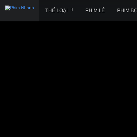
THỂ LOẠI
PHIM LẺ
PHIM B