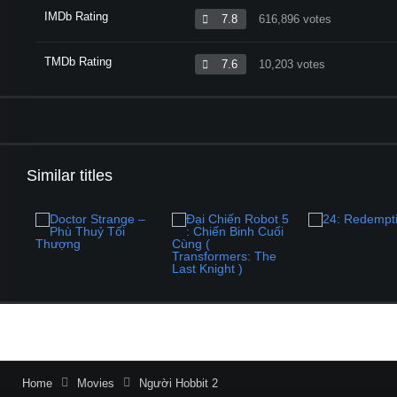
IMDb Rating
7.8
616,896 votes
TMDb Rating
7.6
10,203 votes
Similar titles
Home
Movies
Người Hobbit 2