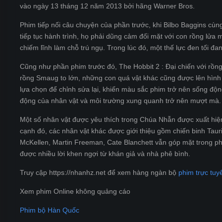
vào ngày 13 tháng 12 năm 2013 bởi hãng Warner Bros.
Phim tiếp nối câu chuyện của phần trước, khi Bilbo Baggins cùng
tiếp tục hành trình, họ phải dũng cảm đối mặt với con rồng lửa 
chiếm lĩnh làm chỗ trú ngụ. Trong lúc đó, một thế lực đen tối đ
Cũng như phần phim trước đó, The Hobbit 2 : Đại chiến với rồng
rồng Smaug to lớn, những con quá vật khác cũng được lên hình 
lựa chọn để chỉnh sửa lại, khiến màu sắc phim trở nên sống độ
động của nhân vật và môi trường xung quanh trở nên mượt mà.
Một số nhân vật được yêu thích trong Chúa Nhẫn được xuất hiện
cạnh đó, các nhân vật khác được giới thiệu gồm chiến binh Taur
McKellen, Martin Freeman, Cate Blanchett vẫn góp mặt trong phầ
được nhiều lời khen ngợi từ khán giả và nhà phê bình.
Truy cập https://nhanhz.net để xem hàng ngàn bộ
phim trực tuy
Xem phim Online không quảng cáo
Phim bộ Hàn Quốc