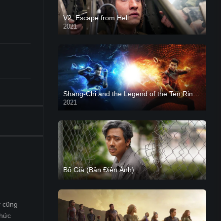
V2. Escape from Hell
2021
Shang-Chi and the Legend of the Ten Rings -Shang-Chi và huyền thoại Thập Luân
2021
CAM
Bố Già (Bản Điện Ảnh)
y cũng
thức