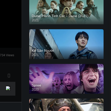
Dune: Hành Tinh Cát – Dune (2021)
2021
HD VIETSUB
Kẻ Săn Người
2021
734 Views
Spree
2020