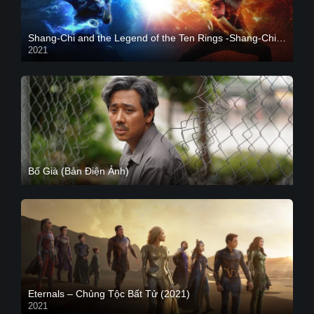
Shang-Chi and the Legend of the Ten Rings -Shang-Chi và huyền thoại Thập Luân
2021
CAM
Bố Già (Bản Điện Ảnh)
Eternals – Chủng Tộc Bất Tử (2021)
2021
Trailer