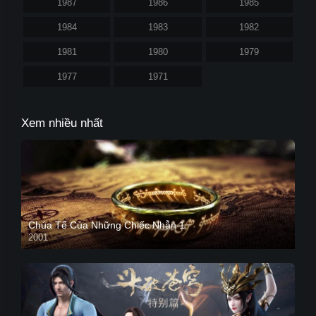
1987
1986
1985
1984
1983
1982
1981
1980
1979
1977
1971
Xem nhiều nhất
Chúa Tể Của Những Chiếc Nhẫn 1
2001