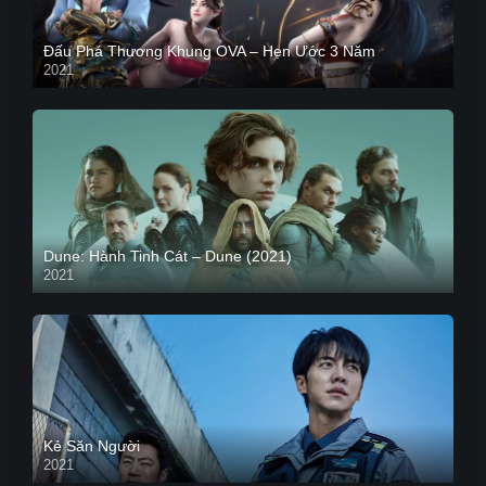
Đấu Phá Thương Khung OVA – Hẹn Ước 3 Năm
2021
Dune: Hành Tinh Cát – Dune (2021)
2021
HD VIETSUB
Kẻ Săn Người
2021