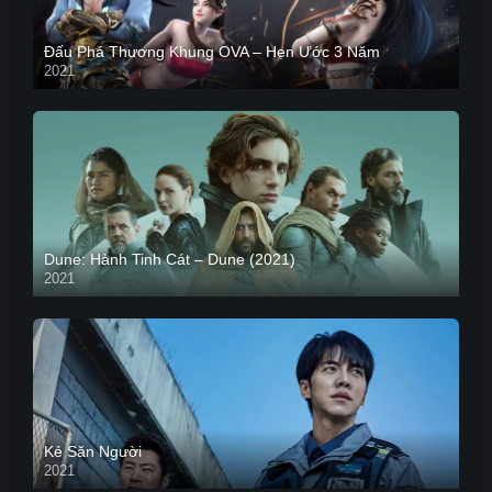
Đấu Phá Thương Khung OVA – Hẹn Ước 3 Năm
2021
Dune: Hành Tinh Cát – Dune (2021)
2021
HD VIETSUB
Kẻ Săn Người
2021