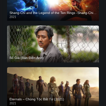
Shang-Chi and the Legend of the Ten Rings -Shang-Chi và huyền thoại Thập Luân
2021
CAM
Bố Già (Bản Điện Ảnh)
Eternals – Chủng Tộc Bất Tử (2021)
2021
Trailer