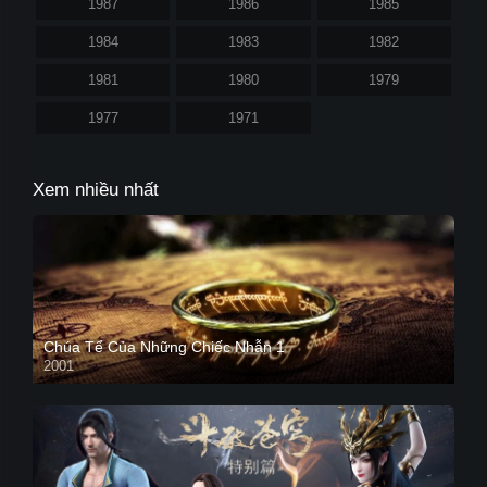
1987
1986
1985
1984
1983
1982
1981
1980
1979
1977
1971
Xem nhiều nhất
Chúa Tể Của Những Chiếc Nhẫn 1
2001