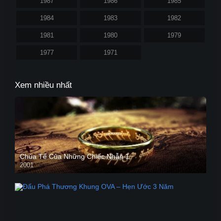
1987
1986
1985
1984
1983
1982
1981
1980
1979
1977
1971
Xem nhiều nhất
Chúa Tể Của Những Chiếc Nhẫn 1
2001