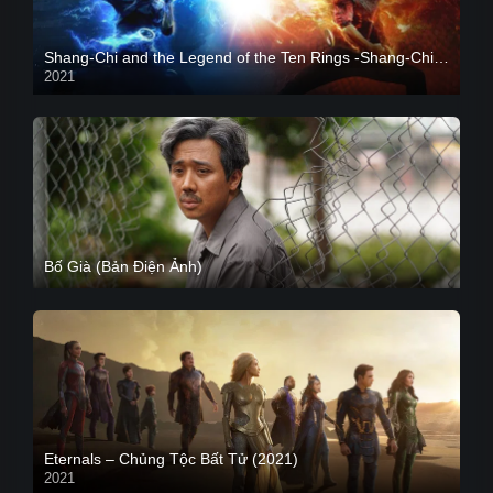
Shang-Chi and the Legend of the Ten Rings -Shang-Chi và huyền thoại Thập Luân
2021
CAM
Bố Già (Bản Điện Ảnh)
Eternals – Chủng Tộc Bất Tử (2021)
2021
Trailer