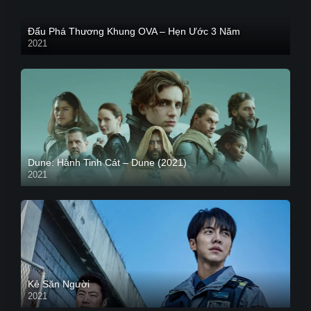
Đấu Phá Thương Khung OVA – Hẹn Ước 3 Năm
2021
Dune: Hành Tinh Cát – Dune (2021)
2021
HD VIETSUB
Kẻ Săn Người
2021