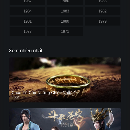
1987
1986
1985
1984
1983
1982
1981
1980
1979
1977
1971
Xem nhiều nhất
Chúa Tể Của Những Chiếc Nhẫn 1
2001