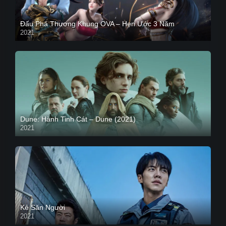
Đấu Phá Thương Khung OVA – Hẹn Ước 3 Năm
2021
Dune: Hành Tinh Cát – Dune (2021)
2021
HD VIETSUB
Kẻ Săn Người
2021