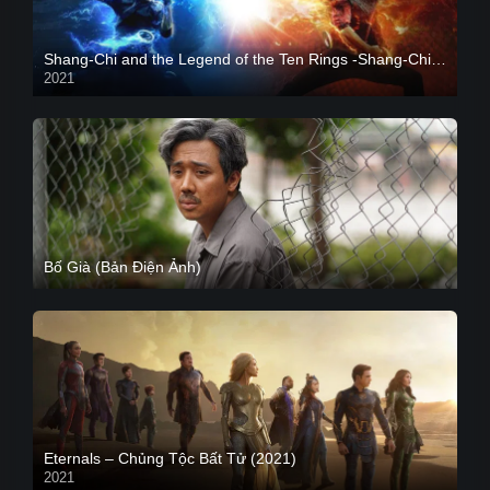
Shang-Chi and the Legend of the Ten Rings -Shang-Chi và huyền thoại Thập Luân
2021
CAM
Bố Già (Bản Điện Ảnh)
Eternals – Chủng Tộc Bất Tử (2021)
2021
Trailer