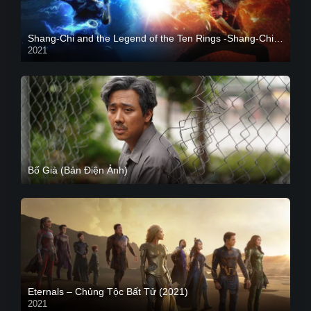
Shang-Chi and the Legend of the Ten Rings -Shang-Chi và huyền thoại Thập Luân
2021
CAM
Bố Già (Bản Điện Ảnh)
Eternals – Chủng Tộc Bất Tử (2021)
2021
Trailer