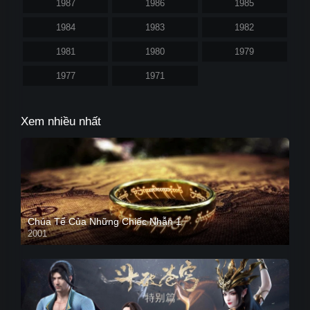
1987
1986
1985
1984
1983
1982
1981
1980
1979
1977
1971
Xem nhiều nhất
Chúa Tể Của Những Chiếc Nhẫn 1
2001