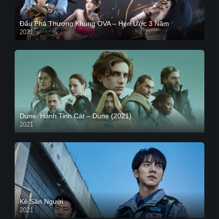
Đấu Phá Thương Khung OVA – Hẹn Ước 3 Năm
2021
Dune: Hành Tinh Cát – Dune (2021)
2021
HD VIETSUB
Kẻ Săn Người
2021