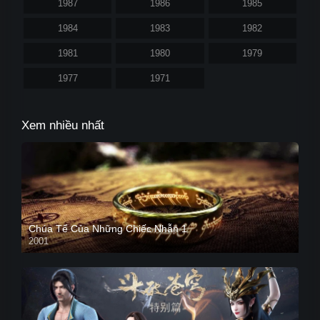
1987
1986
1985
1984
1983
1982
1981
1980
1979
1977
1971
Xem nhiều nhất
Chúa Tể Của Những Chiếc Nhẫn 1
2001