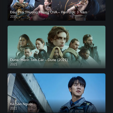
Đấu Phá Thương Khung OVA – Hẹn Ước 3 Năm
2021
Dune: Hành Tinh Cát – Dune (2021)
2021
HD VIETSUB
Kẻ Săn Người
2021