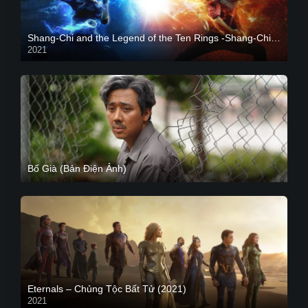
Shang-Chi and the Legend of the Ten Rings -Shang-Chi và huyền thoại Thập Luân
2021
CAM
Bố Già (Bản Điện Ảnh)
Eternals – Chủng Tộc Bất Tử (2021)
2021
Trailer