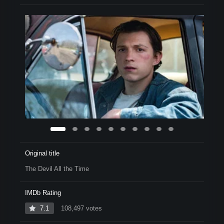
Original title
The Devil All the Time
IMDb Rating
7.1
108,497 votes