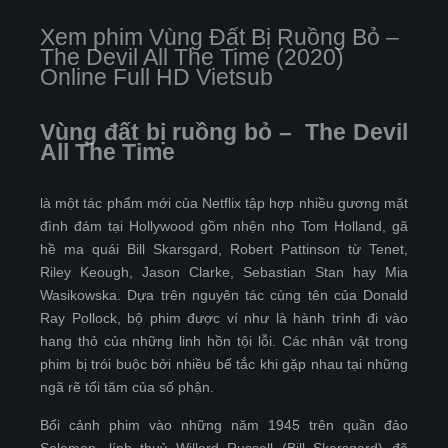
Xem phim Vùng Đất Bị Ruồng Bỏ –
The Devil All The Time (2020)
Online Full HD Vietsub
Vùng đất bị ruồng bỏ – The Devil
All The Time
là một tác phẩm mới của Netflix tập hợp nhiều gương mặt
đình đám tại Hollywood gồm nhện nhọ Tom Holland, gã
hề ma quái Bill Skarsgard, Robert Pattinson từ Tenet,
Riley Keough, Jason Clarke, Sebastian Stan hay Mia
Wasikowska. Dựa trên nguyên tác cùng tên của Donald
Ray Pollock, bộ phim được ví như là hành trình đi vào
hang thỏ của những linh hồn tội lỗi. Các nhân vật trong
phim bị trói buộc bởi nhiều bế tắc khi gặp nhau tại những
ngã rẽ tối tăm của số phận.
Bối cảnh phim vào những năm 1945 trên quần đảo