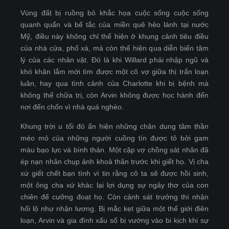
Vùng đất bị ruồng bỏ khắc họa cuộc sống cuộc sống
quanh quẩn và bế tắc của miền quê hẻo lánh tại nước
Mỹ, điều này không chỉ thể hiện ở khung cảnh tiêu điều
của nhà cửa, phố xá, mà còn thể hiện qua diễn biến tâm
lý của các nhân vật. Đó là khi Willard phải nhập ngũ và
khó khăn lắm mới tìm được một cô vợ giữa thị trấn loạn
luân, hay qua tình cảnh của Charlotte khi bị bệnh mà
không thể chữa trị, còn Arvin không được học hành đến
nơi đến chốn vì nhà quá nghèo.
Khung trời u tối đó ẩn hiện những chân dung tâm thần
méo mỏ của những người cuồng tín được tô bởi gam
màu bạo lực và bình thản. Một cặp vợ chồng sát nhân đã
ép nạn nhân chụp ảnh khoả thân trước khi giết họ. Vị cha
xứ giết chết bạn tình vì tin rằng cô ta sẽ được hồi sinh,
một ông cha xứ khác lại lợi dụng sự ngây thơ của con
chiên để cưỡng đoạt họ. Còn cảnh sát trưởng thì nhận
hối lộ như nhận lương. Bị mắc kẹt giữa một thế giới điên
loạn, Arvin và gia đình xấu số bị vướng vào bi kịch khi sự