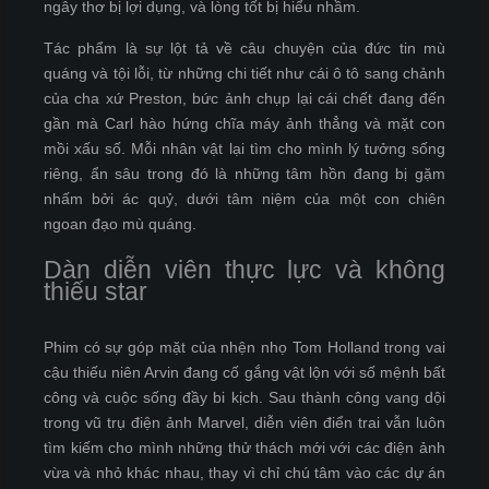
ngây thơ bị lợi dụng, và lòng tốt bị hiểu nhầm.
Tác phẩm là sự lột tả về câu chuyện của đức tin mù
quáng và tội lỗi, từ những chi tiết như cái ô tô sang chảnh
của cha xứ Preston, bức ảnh chụp lại cái chết đang đến
gần mà Carl hào hứng chĩa máy ảnh thẳng và mặt con
mồi xấu số. Mỗi nhân vật lại tìm cho mình lý tưởng sống
riêng, ẩn sâu trong đó là những tâm hồn đang bị gặm
nhấm bởi ác quỷ, dưới tâm niệm của một con chiên
ngoan đạo mù quáng.
Dàn diễn viên thực lực và không
thiếu star
Phim có sự góp mặt của nhện nhọ Tom Holland trong vai
cậu thiếu niên Arvin đang cố gắng vật lộn với số mệnh bất
công và cuộc sống đầy bi kịch. Sau thành công vang dội
trong vũ trụ điện ảnh Marvel, diễn viên điển trai vẫn luôn
tìm kiếm cho mình những thử thách mới với các điện ảnh
vừa và nhỏ khác nhau, thay vì chỉ chú tâm vào các dự án