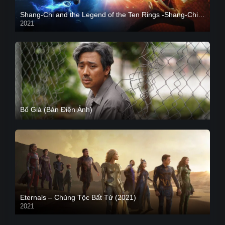
Shang-Chi and the Legend of the Ten Rings -Shang-Chi và huyền thoại Thập Luân
2021
CAM
Bố Già (Bản Điện Ảnh)
Eternals – Chủng Tộc Bất Tử (2021)
2021
Trailer