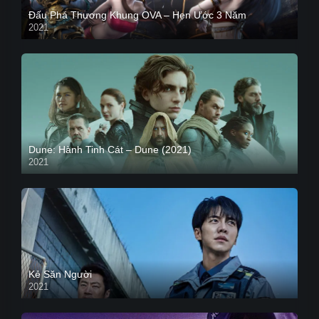
Đấu Phá Thương Khung OVA – Hẹn Ước 3 Năm
2021
Dune: Hành Tinh Cát – Dune (2021)
2021
HD VIETSUB
Kẻ Săn Người
2021