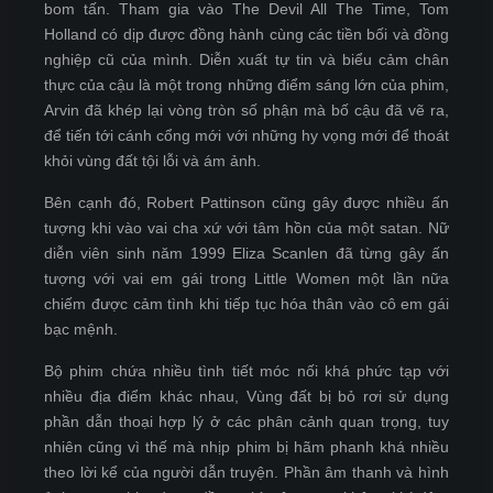
bom tấn. Tham gia vào The Devil All The Time, Tom
Holland có dịp được đồng hành cùng các tiền bối và đồng
nghiệp cũ của mình. Diễn xuất tự tin và biểu cảm chân
thực của cậu là một trong những điểm sáng lớn của phim,
Arvin đã khép lại vòng tròn số phận mà bố cậu đã vẽ ra,
để tiến tới cánh cổng mới với những hy vọng mới để thoát
khỏi vùng đất tội lỗi và ám ảnh.
Bên cạnh đó, Robert Pattinson cũng gây được nhiều ấn
tượng khi vào vai cha xứ với tâm hồn của một satan. Nữ
diễn viên sinh năm 1999 Eliza Scanlen đã từng gây ấn
tượng với vai em gái trong Little Women một lần nữa
chiếm được cảm tình khi tiếp tục hóa thân vào cô em gái
bạc mệnh.
Bộ phim chứa nhiều tình tiết móc nối khá phức tạp với
nhiều địa điểm khác nhau, Vùng đất bị bỏ rơi sử dụng
phần dẫn thoại hợp lý ở các phân cảnh quan trọng, tuy
nhiên cũng vì thế mà nhịp phim bị hãm phanh khá nhiều
theo lời kể của người dẫn truyện. Phần âm thanh và hình