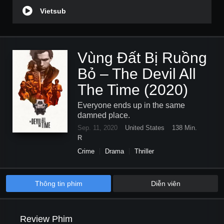
Vietsub
Vùng Đất Bị Ruồng
Bỏ – The Devil All
The Time (2020)
Everyone ends up in the same
damned place.
Sep. 11, 2020
United States
138 Min.
R
Crime
Drama
Thriller
Thông tin phim
Diễn viên
Review Phim