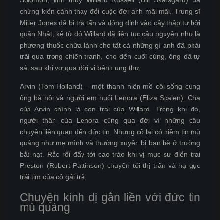
Solomon, lính thuỷ Willard Russell (Bill Skarsgard) đã
chứng kiến cảnh thay đổi cuộc đời anh mãi mãi. Trung sĩ
Miller Jones đã bị tra tấn và đóng đinh vào cây thập tự bởi
quân Nhật, kể từ đó Willard đã liên tục cầu nguyện như là
phương thuốc chữa lành cho tất cả những gì anh đã phải
trải qua trong chiến tranh, cho đến cuối cùng, ông đã tự
sát sau khi vợ qua đời vi bệnh ung thư.
Arvin (Tom Holland) – một thanh niên mồ côi sống cùng
ông bà nội và người em nuôi Lenora (Eliza Scalen). Cha
của Arvin chính là con trai của Willard. Trong khi đó,
người thân của Lenora cũng qua đời vì những câu
chuyện liên quan đến đức tin. Nhưng cô lại có niềm tin mù
quáng như mẹ mình và thường xuyên bị bạn bè ở trường
bắt nạt. Rắc rối đẩy tới cao trào khi vị mục sư điển trai
Preston (Robert Pattinson) chuyển tới thị trấn và hạ gục
trái tim của cô gái trẻ.
Chuyện kinh dị gắn liền với đức tin
mù quáng