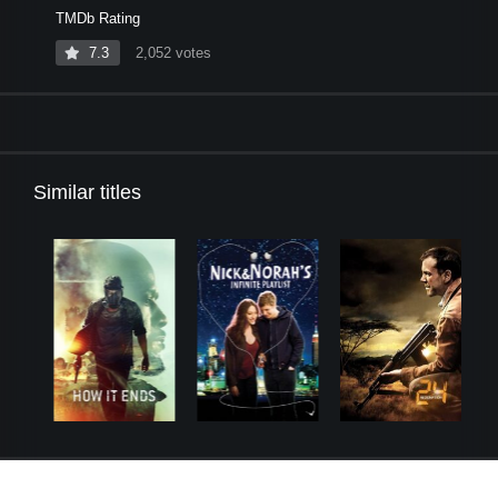
TMDb Rating
7.3
2,052 votes
Similar titles