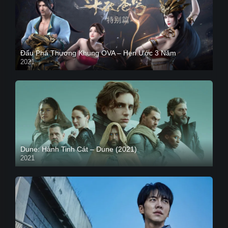
Đấu Phá Thương Khung OVA – Hẹn Ước 3 Năm
2021
Dune: Hành Tinh Cát – Dune (2021)
2021
HD VIETSUB