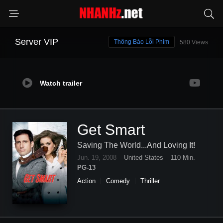
Server VIP
Thông Báo Lỗi Phim
580 Views
Watch trailer
Get Smart
Saving The World...And Loving It!
Jun. 19, 2008
United States
110 Min.
PG-13
Action
Comedy
Thriller