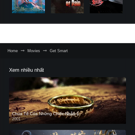
Home
Movies
Get Smart
Xem nhiều nhất
Chúa Tể Của Những Chiếc Nhẫn 1
2001