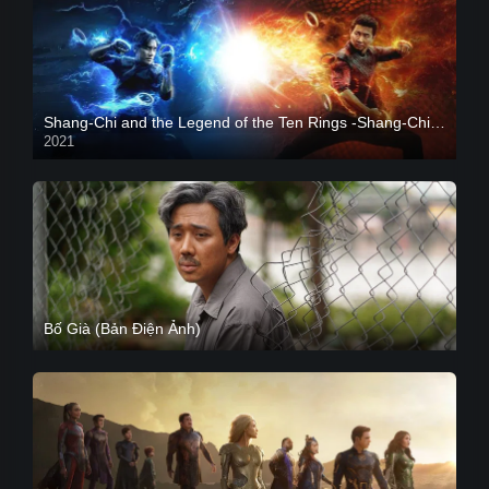
Shang-Chi and the Legend of the Ten Rings -Shang-Chi và huyền thoại Thập Luân
2021
CAM
Bố Già (Bản Điện Ảnh)