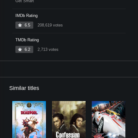
Get Smart
IMDb Rating
6.5
208,619 votes
TMDb Rating
6.2
2,713 votes
Similar titles