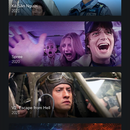
Kẻ Săn Người
2021
Spree
2020
V2. Escape from Hell
2021