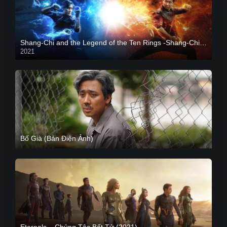
Shang-Chi and the Legend of the Ten Rings -Shang-Chi và huyền thoại Thập Luân
2021
CAM
Bố Già (Bản Điện Ảnh)