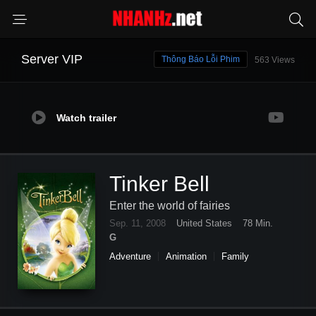
Server VIP
Thông Báo Lỗi Phim
563 Views
Watch trailer
Tinker Bell
Enter the world of fairies
Sep. 11, 2008
United States
78 Min.
G
Adventure
Animation
Family
Fantasy