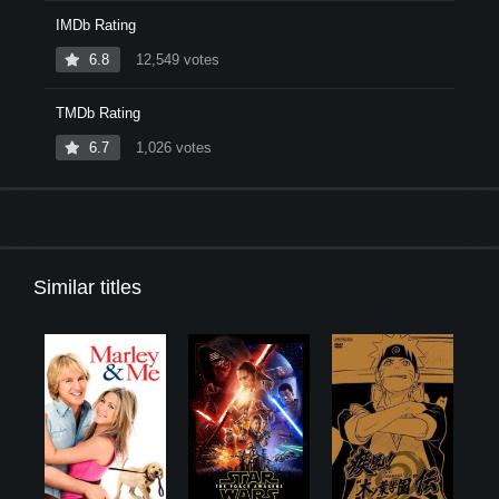
IMDb Rating
6.8
12,549 votes
TMDb Rating
6.7
1,026 votes
Similar titles