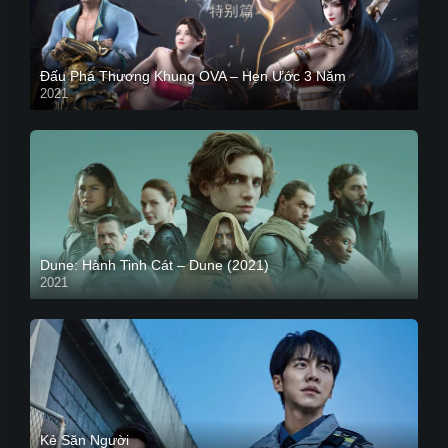
Đấu Phá Thương Khung OVA – Hẹn Ước 3 Năm
2021
Dune: Hành Tinh Cát – Dune (2021)
2021
HD VIETSUB
Kẻ Săn Người