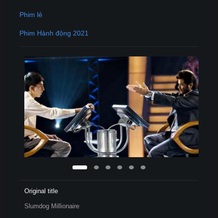
Phim lẻ
Phim Hành động 2021
Original title
Slumdog Millionaire