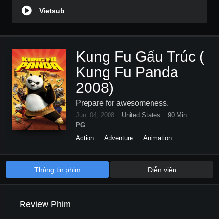
Vietsub
Kung Fu Gấu Trúc (
Kung Fu Panda
2008)
Prepare for awesomeness.
Jun. 04, 2008
United States
90 Min.
PG
Action
Adventure
Animation
Comedy
Family
Thông tin phim
Diễn viên
Review Phim