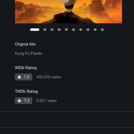
Original title
Kung Fu Panda
IMDb Rating
7.6
433,876 votes
TMDb Rating
7.2
8,617 votes