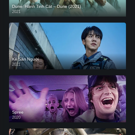
Dune: Hành Tinh Cát – Dune (2021)
2021
HD VIETSUB
Kẻ Săn Người
2021
Spree
2020