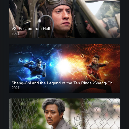
V2. Escape from Hell
2021
Shang-Chi and the Legend of the Ten Rings -Shang-Chi và huyền thoại Thập Luân
2021
CAM