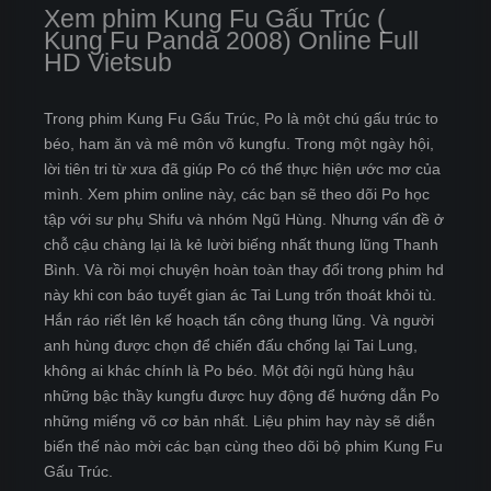
Xem phim Kung Fu Gấu Trúc (
Kung Fu Panda 2008) Online Full
HD Vietsub
Trong phim Kung Fu Gấu Trúc, Po là một chú gấu trúc to
béo, ham ăn và mê môn võ kungfu. Trong một ngày hội,
lời tiên tri từ xưa đã giúp Po có thể thực hiện ước mơ của
mình. Xem phim online này, các bạn sẽ theo dõi Po học
tập với sư phụ Shifu và nhóm Ngũ Hùng. Nhưng vấn đề ở
chỗ cậu chàng lại là kẻ lười biếng nhất thung lũng Thanh
Bình. Và rồi mọi chuyện hoàn toàn thay đổi trong phim hd
này khi con báo tuyết gian ác Tai Lung trốn thoát khỏi tù.
Hắn ráo riết lên kế hoạch tấn công thung lũng. Và người
anh hùng được chọn để chiến đấu chống lại Tai Lung,
không ai khác chính là Po béo. Một đội ngũ hùng hậu
những bậc thầy kungfu được huy động để hướng dẫn Po
những miếng võ cơ bản nhất. Liệu phim hay này sẽ diễn
biến thế nào mời các bạn cùng theo dõi bộ phim Kung Fu
Gấu Trúc.