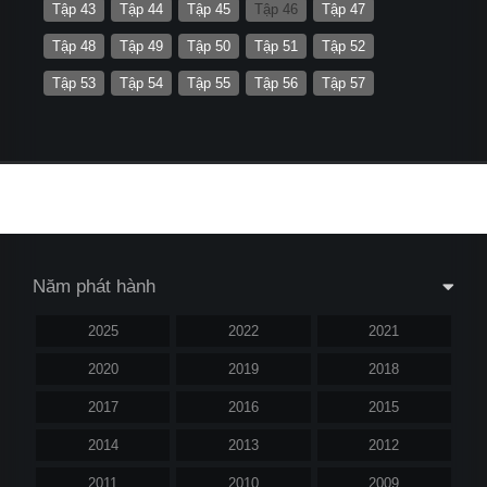
Tập 43
Tập 44
Tập 45
Tập 46
Tập 47
Tập 48
Tập 49
Tập 50
Tập 51
Tập 52
Tập 53
Tập 54
Tập 55
Tập 56
Tập 57
Năm phát hành
2025
2022
2021
2020
2019
2018
2017
2016
2015
2014
2013
2012
2011
2010
2009