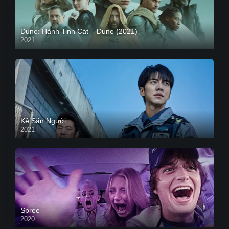
Dune: Hành Tinh Cát – Dune (2021)
2021
HD VIETSUB
Kẻ Săn Người
2021
Spree
2020