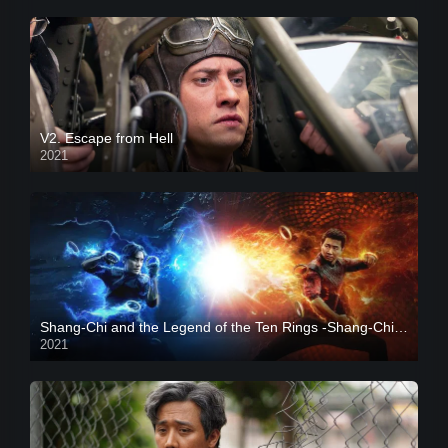
V2. Escape from Hell
2021
Shang-Chi and the Legend of the Ten Rings -Shang-Chi và huyền thoại Thập Luân
2021
CAM