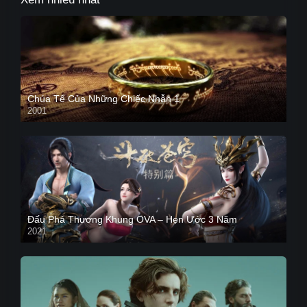
Chúa Tể Của Những Chiếc Nhẫn 1
2001
Đấu Phá Thương Khung OVA – Hẹn Ước 3 Năm
2021