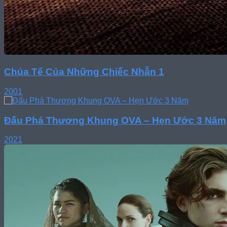
Chúa Tể Của Những Chiếc Nhẫn 1
2001
Đấu Phá Thương Khung OVA – Hẹn Ước 3 Năm
2021