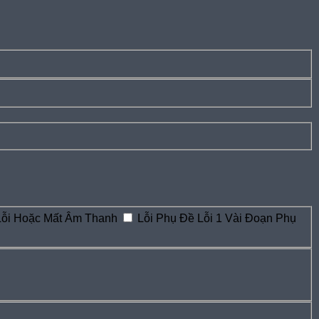
Lỗi Hoặc Mất Âm Thanh
Lỗi Phụ Đề
Lỗi 1 Vài Đoạn Phụ