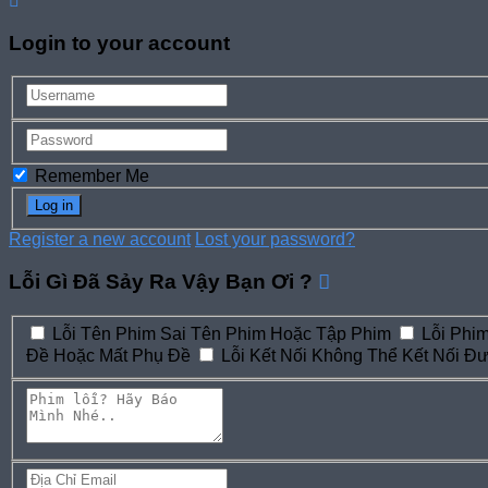
Login to your account
Remember Me
Register a new account
Lost your password?
Lỗi Gì Đã Sảy Ra Vậy Bạn Ơi ?
Lỗi Tên Phim
Sai Tên Phim Hoặc Tập Phim
Lỗi Phi
Đề Hoặc Mất Phụ Đề
Lỗi Kết Nối
Không Thể Kết Nối Đ