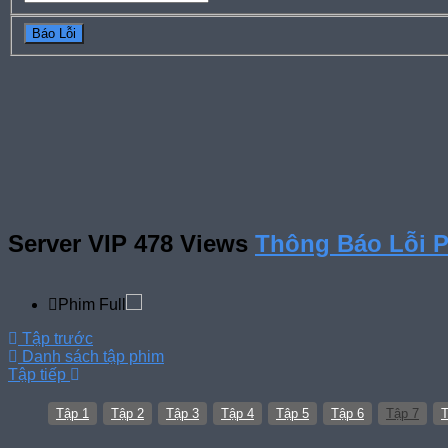
Server VIP
478 Views
Thông Báo Lỗi 
Phim Full
Tập trước
Danh sách tập phim
Tập tiếp
Tập 1
Tập 2
Tập 3
Tập 4
Tập 5
Tập 6
Tập 7
T