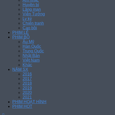
Âm nhạc
Huyền bí
Lãng mạn
Viễn Tưởng
Ly kỳ
Chiến tranh
Cao bồi
PHIM LẺ
PHIM BỘ
Âu Mỹ
Hàn Quốc
Trung Quốc
Nhật Bản
Việt Nam
Khác
NĂM SX
2016
2017
2018
2019
2020
2021
PHIM HOẠT HÌNH
PHIM HOT