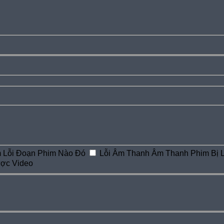
m
Lỗi Đoạn Phim Nào Đó
Lỗi Âm Thanh
Âm Thanh Phim Bị 
ược Video