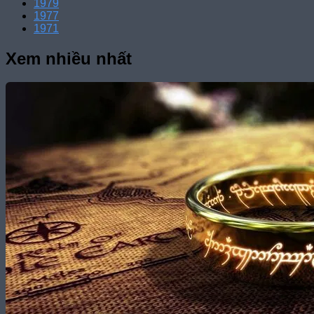
1979
1977
1971
Xem nhiều nhất