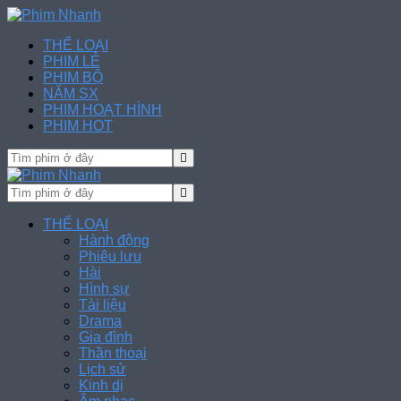
THỂ LOẠI
PHIM LẺ
PHIM BỘ
NĂM SX
PHIM HOẠT HÌNH
PHIM HOT
THỂ LOẠI
Hành động
Phiêu lưu
Hài
Hình sự
Tài liệu
Drama
Gia đình
Thần thoại
Lịch sử
Kinh dị