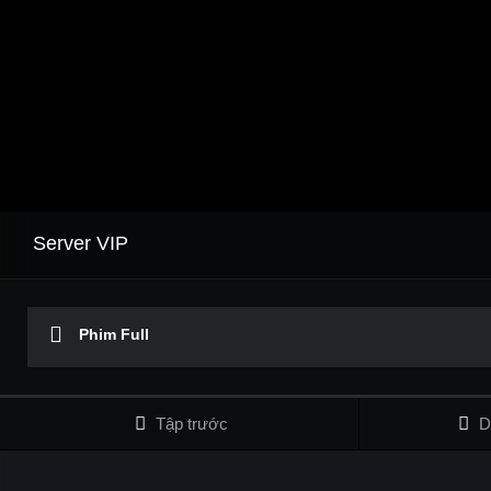
Server VIP
Phim Full
Tập trước
D