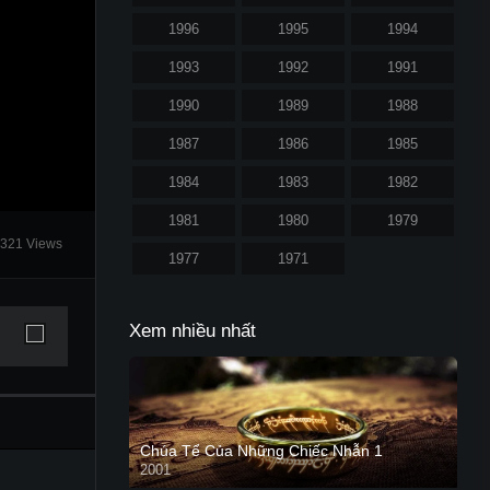
1996
1995
1994
1993
1992
1991
1990
1989
1988
1987
1986
1985
1984
1983
1982
1981
1980
1979
321 Views
1977
1971
Xem nhiều nhất
Chúa Tể Của Những Chiếc Nhẫn 1
2001