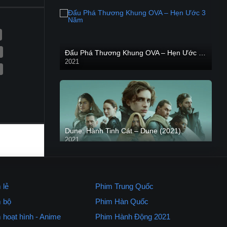
Đấu Phá Thương Khung OVA – Hẹn Ước 3 Năm
2021
Dune: Hành Tinh Cát – Dune (2021)
2021
HD VIETSUB
 lẻ
Phim Trung Quốc
 bộ
Phim Hàn Quốc
Kẻ Săn Người
2021
 hoạt hình - Anime
Phim Hành Động 2021