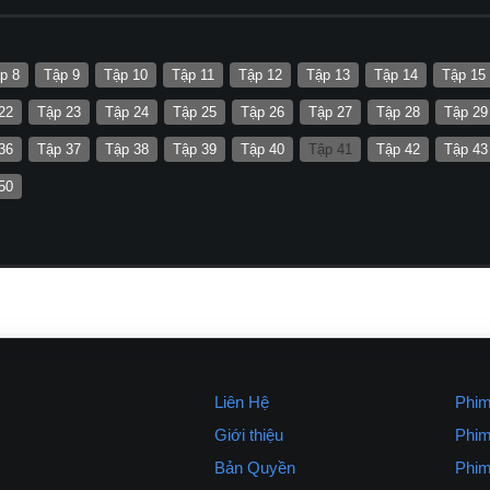
p 8
Tập 9
Tập 10
Tập 11
Tập 12
Tập 13
Tập 14
Tập 15
22
Tập 23
Tập 24
Tập 25
Tập 26
Tập 27
Tập 28
Tập 29
36
Tập 37
Tập 38
Tập 39
Tập 40
Tập 41
Tập 42
Tập 43
50
Liên Hệ
Phim
Giới thiệu
Phim
Bản Quyền
Phim