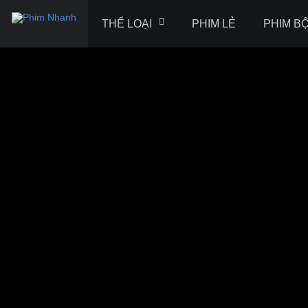
THỂ LOẠI
PHIM LẺ
PHIM B