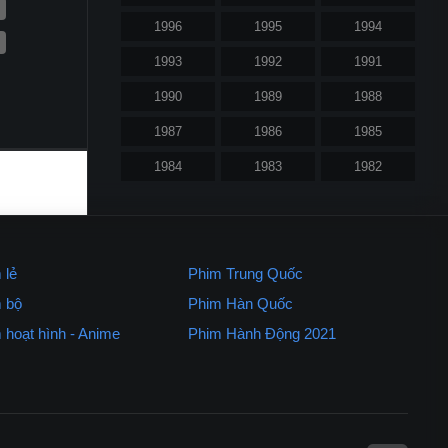
1996
1995
1994
1993
1992
1991
1990
1989
1988
1987
1986
1985
1984
1983
1982
1981
1980
1979
1977
1971
 lẻ
Phim Trung Quốc
Xem nhiều nhất
 bộ
Phim Hàn Quốc
 hoạt hình - Anime
Phim Hành Động 2021
Chúa Tể Của Những Chiếc Nhẫn 1
2001