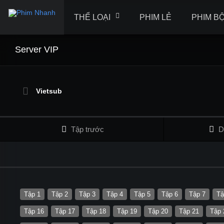
THỂ LOẠI
PHIM LẺ
PHIM B
Server VIP
Vietsub
Tập trước
D
Tập 1
Tập 2
Tập 3
Tập 4
Tập 5
Tập 6
Tập 7
Tậ
Tập 16
Tập 17
Tập 18
Tập 19
Tập 20
Tập 21
Tập 