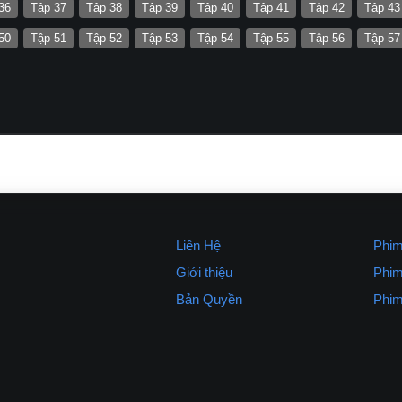
36
Tập 37
Tập 38
Tập 39
Tập 40
Tập 41
Tập 42
Tập 43
50
Tập 51
Tập 52
Tập 53
Tập 54
Tập 55
Tập 56
Tập 57
Liên Hệ
Phim
Giới thiệu
Phim
Bản Quyền
Phim