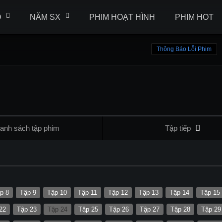
Ộ
NĂM SX
PHIM HOẠT HÌNH
PHIM HOT
Thông Báo Lỗi Phim
anh sách tập phim
Tập tiếp
p 8
Tập 9
Tập 10
Tập 11
Tập 12
Tập 13
Tập 14
Tập 15
22
Tập 23
Tập 24
Tập 25
Tập 26
Tập 27
Tập 28
Tập 29