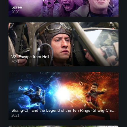
Spree
2020
V2. Escape from Hell
2021
Shang-Chi and the Legend of the Ten Rings -Shang-Chi và huyền thoại Thập Luân
2021
CAM