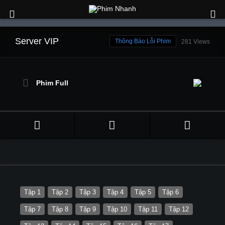
Server VIP
Thông Báo Lỗi Phim
281 Views
Phim Full
Tập 1
Tập 2
Tập 3
Tập 4
Tập 5
Tập 6
Tập 7
Tập 8
Tập 9
Tập 10
Tập 11
Tập 12