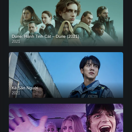
Dune: Hành Tinh Cát – Dune (2021)
2021
HD VIETSUB
Kẻ Săn Người
2021