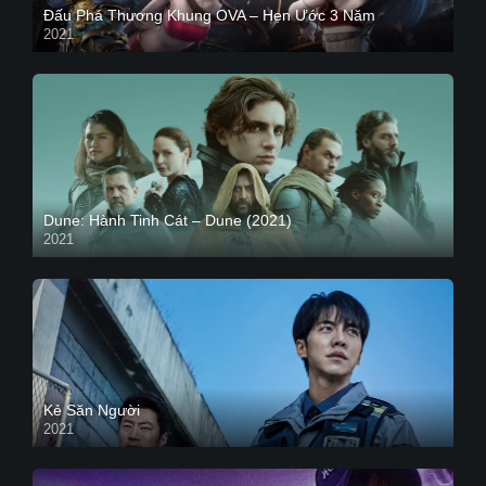
Đấu Phá Thương Khung OVA – Hẹn Ước 3 Năm
2021
Dune: Hành Tinh Cát – Dune (2021)
2021
HD VIETSUB
Kẻ Săn Người
2021