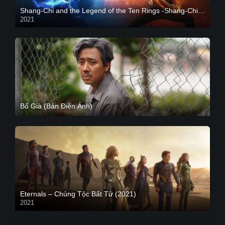
Shang-Chi and the Legend of the Ten Rings -Shang-Chi và huyền thoại Thập Luân
2021
CAM
Bố Già (Bản Điện Ảnh)
Eternals – Chủng Tộc Bất Tử (2021)
2021
Trailer