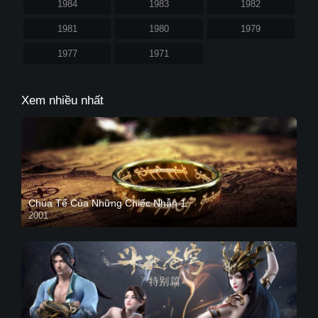
1984
1983
1982
1981
1980
1979
1977
1971
Xem nhiều nhất
Chúa Tể Của Những Chiếc Nhẫn 1
2001