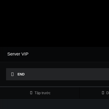
Server VIP
END
Tập trước
D