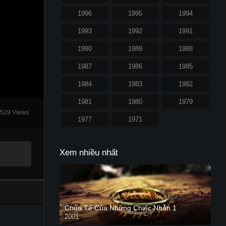
1996
1995
1994
1993
1992
1991
1990
1989
1988
1987
1986
1985
1984
1983
1982
1981
1980
1979
529 Views
1977
1971
Xem nhiều nhất
Chúa Tể Của Những Chiếc Nhẫn 1
2001