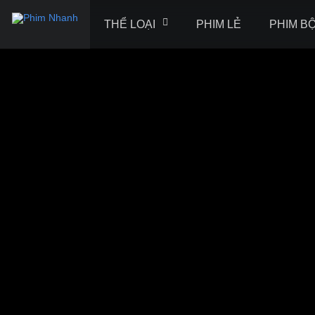
THỂ LOẠI
PHIM LẺ
PHIM B