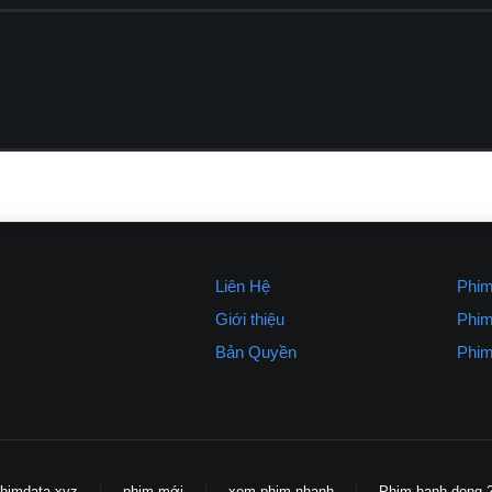
Liên Hệ
Phim
Giới thiệu
Phim
Bản Quyền
Phim
himdata.xyz
phim mới
xem phim nhanh
Phim hanh dong 