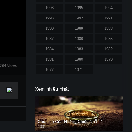
1996
1995
1994
1993
1992
1991
1990
1989
1988
1987
1986
1985
1984
1983
1982
1981
1980
1979
294 Views
1977
1971
Xem nhiều nhất
Chúa Tể Của Những Chiếc Nhẫn 1
2001