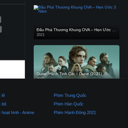
Đấu Phá Thương Khung OVA – Hẹn Ước 3 Năm
2021
Dune: Hành Tinh Cát – Dune (2021)
2021
HD VIETSUB
 lẻ
Phim Trung Quốc
 bộ
Phim Hàn Quốc
 hoạt hình - Anime
Phim Hành Động 2021
Kẻ Săn Người
2021