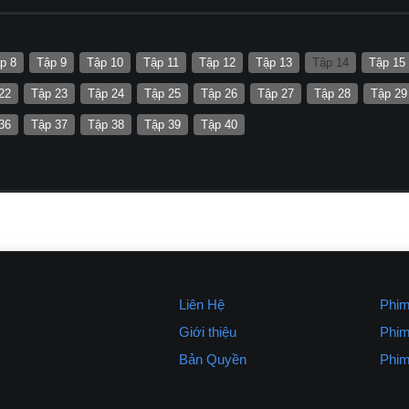
p 8
Tập 9
Tập 10
Tập 11
Tập 12
Tập 13
Tập 14
Tập 15
22
Tập 23
Tập 24
Tập 25
Tập 26
Tập 27
Tập 28
Tập 29
36
Tập 37
Tập 38
Tập 39
Tập 40
Liên Hệ
Phim
Giới thiệu
Phim
Bản Quyền
Phim