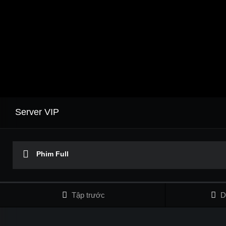
Server VIP
Phim Full
Tập trước
D