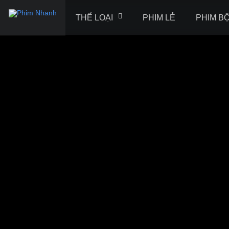
THỂ LOẠI
PHIM LẺ
PHIM B