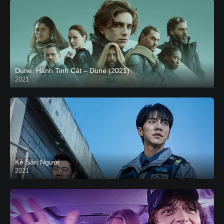
Dune: Hành Tinh Cát – Dune (2021)
2021
HD VIETSUB
Kẻ Săn Người
2021