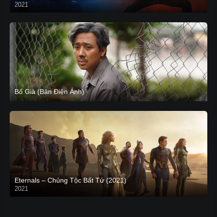
2021
CAM
Bố Già (Bản Điện Ảnh)
Eternals – Chủng Tộc Bất Tử (2021)
2021
Trailer