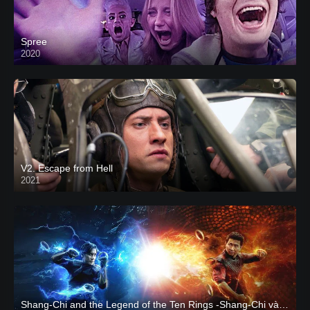
Spree
2020
V2. Escape from Hell
2021
Shang-Chi and the Legend of the Ten Rings -Shang-Chi và huyền thoại Thập Luân