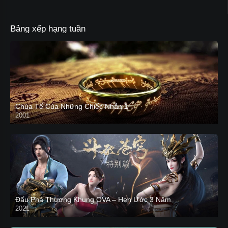
Bảng xếp hạng tuần
Chúa Tể Của Những Chiếc Nhẫn 1
2001
Đấu Phá Thương Khung OVA – Hẹn Ước 3 Năm
2021