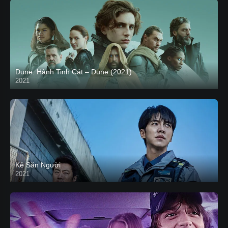
Dune: Hành Tinh Cát – Dune (2021)
2021
HD VIETSUB
Kẻ Săn Người
2021