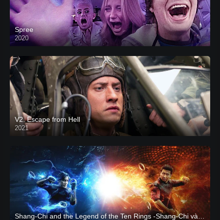
Spree
2020
V2. Escape from Hell
2021
Shang-Chi and the Legend of the Ten Rings -Shang-Chi và huyền thoại Thập Luân