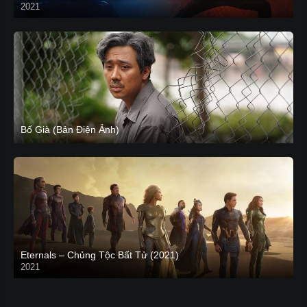
2021
CAM
Bố Già (Bản Điện Ảnh)
Eternals – Chủng Tộc Bất Tử (2021)
2021
Trailer