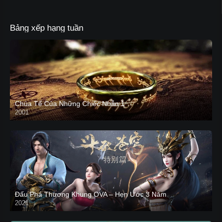
Bảng xếp hạng tuần
Chúa Tể Của Những Chiếc Nhẫn 1
2001
Đấu Phá Thương Khung OVA – Hẹn Ước 3 Năm
2021