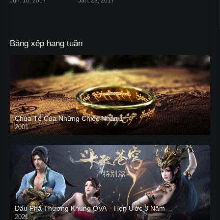
Jun. 10, 2017
Jan. 23, 2017
Bảng xếp hạng tuần
Chúa Tể Của Những Chiếc Nhẫn 1
2001
Đấu Phá Thương Khung OVA – Hẹn Ước 3 Năm
2021