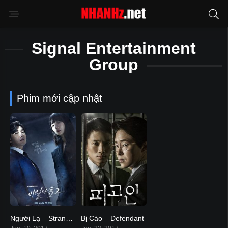
Signal Entertainment
Group
Phim mới cập nhật
Người Lạ – Stranger
Bị Cáo – Defendant
8.7
7.9