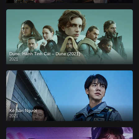
Dune: Hành Tinh Cát – Dune (2021)
2021
HD VIETSUB
Kẻ Săn Người
2021