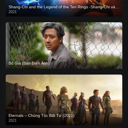
Shang-Chi and the Legend of the Ten Rings -Shang-Chi và huyền thoại Thập Luân
2021
CAM
Bố Già (Bản Điện Ảnh)
Eternals – Chủng Tộc Bất Tử (2021)
2021
Trailer