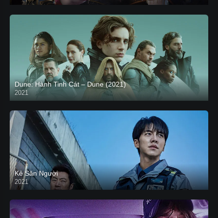
Dune: Hành Tinh Cát – Dune (2021)
2021
HD VIETSUB
Kẻ Săn Người
2021