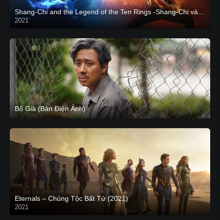
Shang-Chi and the Legend of the Ten Rings -Shang-Chi và huyền thoại Thập Luân
2021
CAM
Bố Già (Bản Điện Ảnh)
Eternals – Chủng Tộc Bất Tử (2021)
2021
Trailer