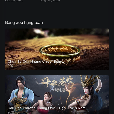
Oct. 26, 2020
Aug. 28, 2020
Bảng xếp hạng tuần
Chúa Tể Của Những Chiếc Nhẫn 1
2001
Đấu Phá Thương Khung OVA – Hẹn Ước 3 Năm
2021