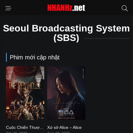
Seoul Broadcasting System
(SBS)
Phim mới cập nhật
Cuộc Chiến Thượng Lưu – The Penthouse
Xứ sở Alice – Alice
8.8
8.1