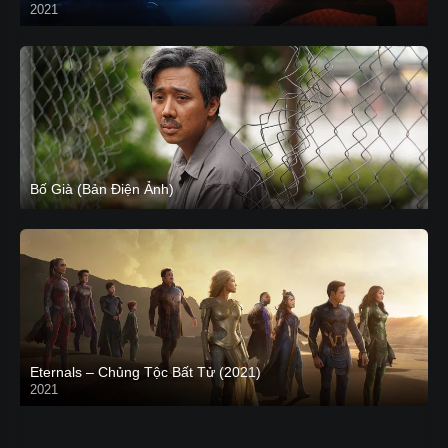
2021
CAM
Bố Già (Bản Điện Ảnh)
Eternals – Chủng Tộc Bất Tử (2021)
2021
Trailer