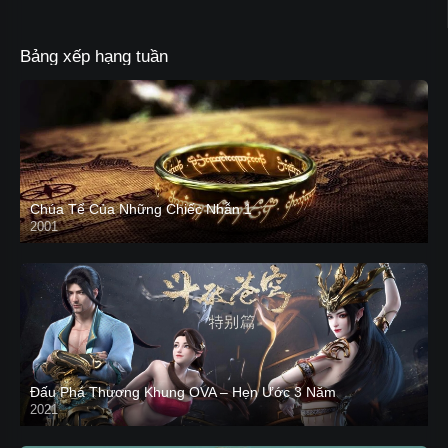
Bảng xếp hạng tuần
Chúa Tể Của Những Chiếc Nhẫn 1
2001
Đấu Phá Thương Khung OVA – Hẹn Ước 3 Năm
2021