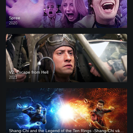
Spree
2020
V2. Escape from Hell
2021
Shang-Chi and the Legend of the Ten Rings -Shang-Chi và huyền thoại Thập Luân