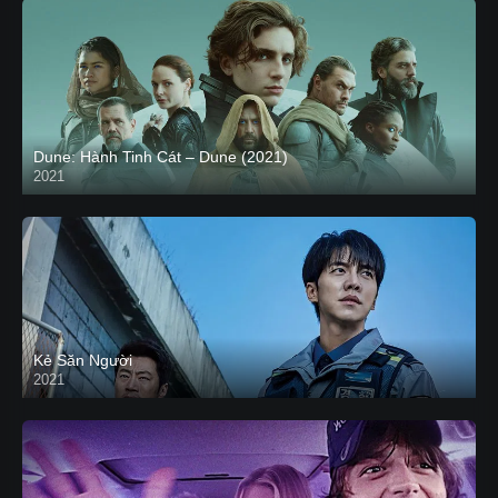
Dune: Hành Tinh Cát – Dune (2021)
2021
HD VIETSUB
Kẻ Săn Người
2021