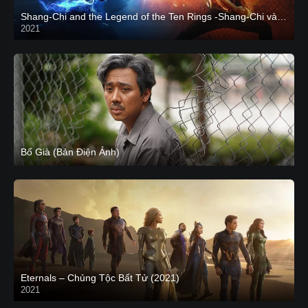
Shang-Chi and the Legend of the Ten Rings -Shang-Chi và huyền thoại Thập Luân
2021
CAM
Bố Già (Bản Điện Ảnh)
Eternals – Chủng Tộc Bất Tử (2021)
2021
Trailer