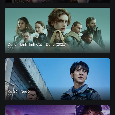
Dune: Hành Tinh Cát – Dune (2021)
2021
HD VIETSUB
Kẻ Săn Người
2021