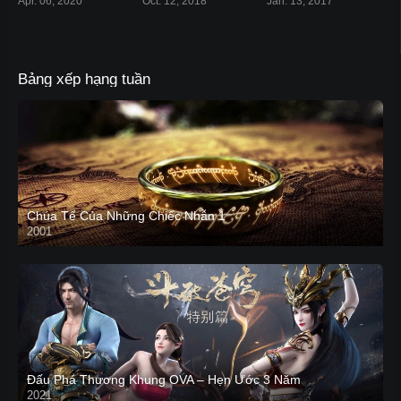
Apr. 06, 2020
Oct. 12, 2018
Jan. 13, 2017
Bảng xếp hạng tuần
Chúa Tể Của Những Chiếc Nhẫn 1
2001
Đấu Phá Thương Khung OVA – Hẹn Ước 3 Năm
2021