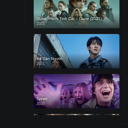
Dune: Hành Tinh Cát – Dune (2021)
2021
HD VIETSUB
Kẻ Săn Người
2021
Spree
2020