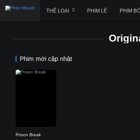
THỂ LOẠI
PHIM LẺ
PHIM B
Origin
Phim mới cập nhật
Prison Break
8.1