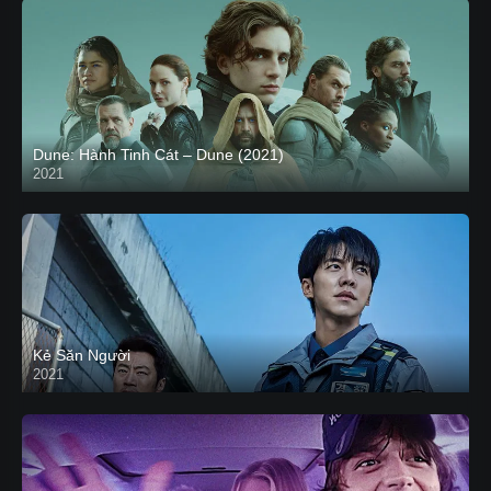
Dune: Hành Tinh Cát – Dune (2021)
2021
HD VIETSUB
Kẻ Săn Người
2021