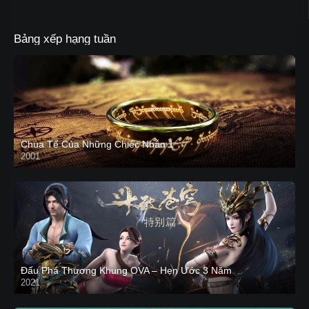
Bảng xếp hạng tuần
Chúa Tể Của Những Chiếc Nhẫn 1
2001
Đấu Phá Thương Khung OVA – Hẹn Ước 3 Năm
2021