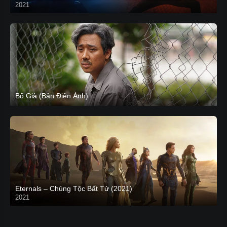
2021
CAM
Bố Già (Bản Điện Ảnh)
Eternals – Chủng Tộc Bất Tử (2021)
2021
Trailer