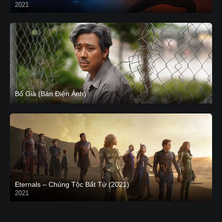
2021
CAM
Bố Già (Bản Điện Ảnh)
Eternals – Chủng Tộc Bất Tử (2021)
2021
Trailer