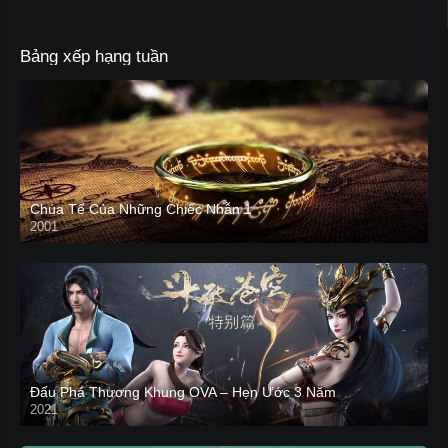
Bảng xếp hạng tuần
Chúa Tể Của Những Chiếc Nhẫn 1
2001
Đấu Phá Thương Khung OVA – Hẹn Ước 3 Năm
2021