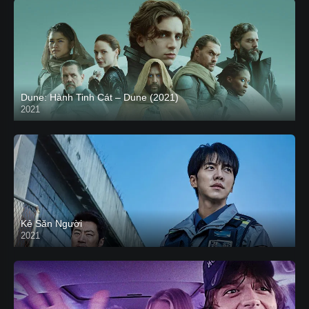
Dune: Hành Tinh Cát – Dune (2021)
2021
HD VIETSUB
Kẻ Săn Người
2021