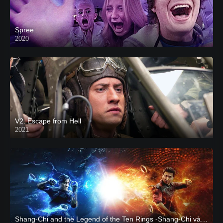
Spree
2020
V2. Escape from Hell
2021
Shang-Chi and the Legend of the Ten Rings -Shang-Chi và huyền thoại Thập Luân