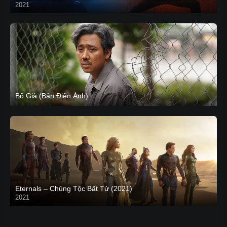
2021
CAM
Bố Già (Bản Điện Ảnh)
Eternals – Chủng Tộc Bất Tử (2021)
2021
Trailer