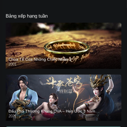
Bảng xếp hạng tuần
Chúa Tể Của Những Chiếc Nhẫn 1
2001
Đấu Phá Thương Khung OVA – Hẹn Ước 3 Năm
2021