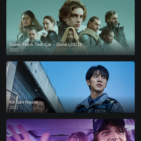
Dune: Hành Tinh Cát – Dune (2021)
2021
HD VIETSUB
Kẻ Săn Người
2021