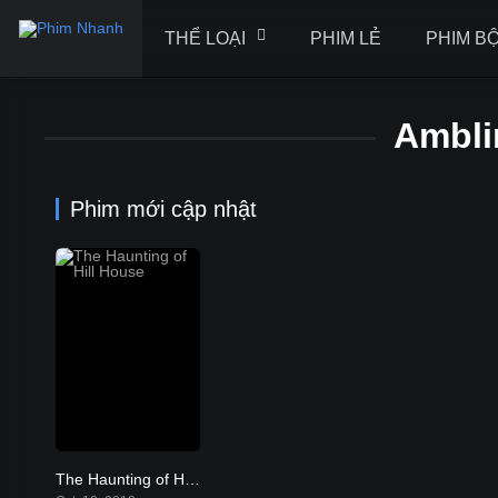
THỂ LOẠI
PHIM LẺ
PHIM B
Ambli
Phim mới cập nhật
The Haunting of Hill House
8.1