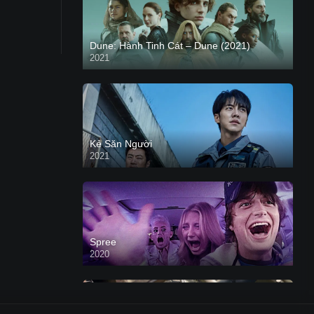
Dune: Hành Tinh Cát – Dune (2021)
2021
HD VIETSUB
Kẻ Săn Người
2021
Spree
2020