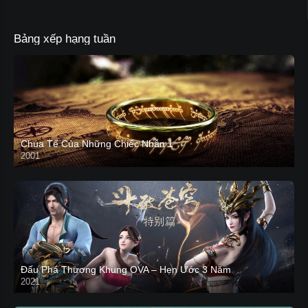
Bảng xếp hạng tuần
Chúa Tể Của Những Chiếc Nhẫn 1
2001
Đấu Phá Thương Khung OVA – Hẹn Ước 3 Năm
2021