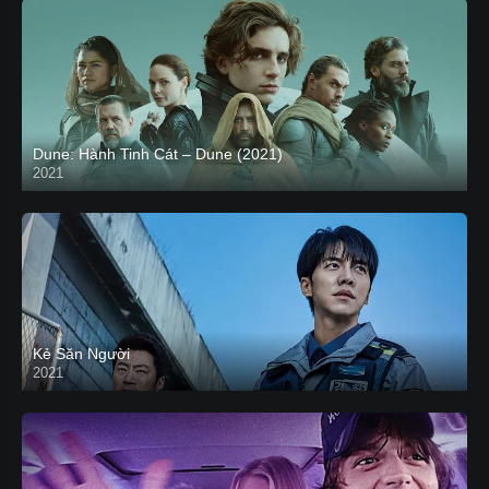
Dune: Hành Tinh Cát – Dune (2021)
2021
HD VIETSUB
Kẻ Săn Người
2021