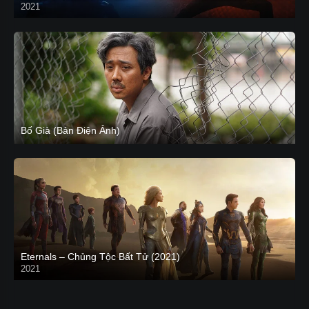
2021
CAM
Bố Già (Bản Điện Ảnh)
Eternals – Chủng Tộc Bất Tử (2021)
2021
Trailer