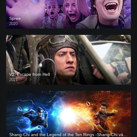
Spree
2020
V2. Escape from Hell
2021
Shang-Chi and the Legend of the Ten Rings -Shang-Chi và huyền thoại Thập Luân