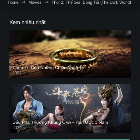
Home
Movies
Thor 2: Thế Giới Bóng Tối (The Dark World)
Xem nhiều nhất
Chúa Tể Của Những Chiếc Nhẫn 1
2001
Đấu Phá Thương Khung OVA – Hẹn Ước 3 Năm
2021