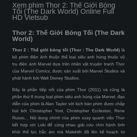
Xem phim Thor 2: Thế Giới Bóng
Tối (The Dark World) Online Full
HD Vietsub
Thor 2: Thế Giới Bóng Tối (The Dark
World)
Thor 2 : Thế giới bóng tối (Thor : The Dark World)
là
bộ phim điện ảnh thuộc thể loại siêu anh hùng thuộc vũ
trụ điện ảnh Marvel dựa trên nhân vật truyện tranh Thor
của Marvel Comics, được sản xuất bởi Marvel Studios và
phát hành bởi Walt Disney Studios.
Đây là phần tiếp nối của phim Thor (2011) và cũng là
phần thứ 8 trong loạt phim siêu anh hùng của Marvel, đạo
diễn của phim là Alan Taylor với kịch bản phim được chắp
bút bởi Christopher Yost, Christopher Eccleston, Rene
Russo,…Nội dung chính của phim xoay quanh việc Thor
kết hợp với Loki để cùng nhau giải cứu chín hành tinh
khỏi thế lực hắc ám mà Malekith đã lên kế hoạch từ