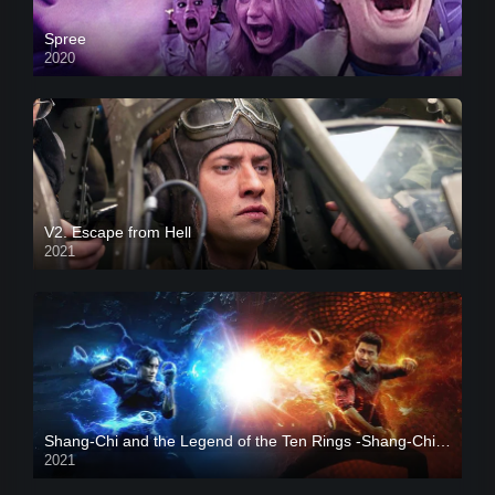
Spree
2020
V2. Escape from Hell
2021
Shang-Chi and the Legend of the Ten Rings -Shang-Chi và huyền thoại Thập Luân
2021
CAM