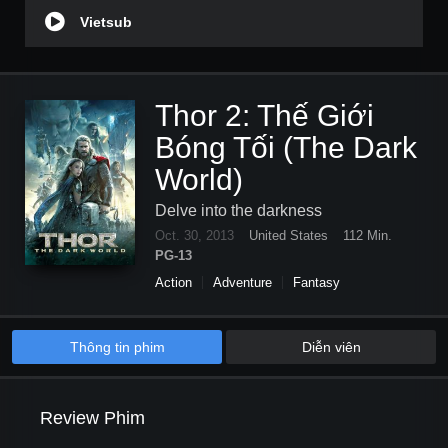
Vietsub
Thor 2: Thế Giới
Bóng Tối (The Dark
World)
Delve into the darkness
Oct. 30, 2013
United States
112 Min.
PG-13
Action
Adventure
Fantasy
Thông tin phim
Diễn viên
Review Phim