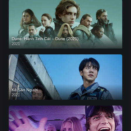
Dune: Hành Tinh Cát – Dune (2021)
2021
HD VIETSUB
Kẻ Săn Người
2021