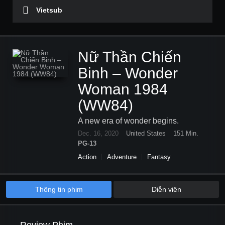
Vietsub
Nữ Thần Chiến
Binh – Wonder
Woman 1984
(WW84)
A new era of wonder begins.
Dec. 16, 2020
United States
151 Min.
PG-13
Action
Adventure
Fantasy
Thông tin phim
Diễn viên