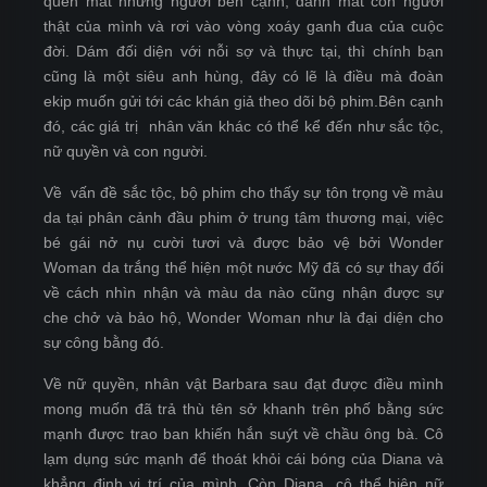
quên mất những người bên cạnh, đánh mất con người
thật của mình và rơi vào vòng xoáy ganh đua của cuộc
đời. Dám đối diện với nỗi sợ và thực tại, thì chính bạn
cũng là một siêu anh hùng, đây có lẽ là điều mà đoàn
ekip muốn gửi tới các khán giả theo dõi bộ phim.Bên cạnh
đó, các giá trị nhân văn khác có thể kể đến như sắc tộc,
nữ quyền và con người.
Về vấn đề sắc tộc, bộ phim cho thấy sự tôn trọng về màu
da tại phân cảnh đầu phim ở trung tâm thương mại, việc
bé gái nở nụ cười tươi và được bảo vệ bởi Wonder
Woman da trắng thể hiện một nước Mỹ đã có sự thay đổi
về cách nhìn nhận và màu da nào cũng nhận được sự
che chở và bảo hộ, Wonder Woman như là đại diện cho
sự công bằng đó.
Về nữ quyền, nhân vật Barbara sau đạt được điều mình
mong muốn đã trả thù tên sở khanh trên phố bằng sức
mạnh được trao ban khiến hắn suýt về chầu ông bà. Cô
lạm dụng sức mạnh để thoát khỏi cái bóng của Diana và
khẳng định vị trí của mình. Còn Diana, cô thể hiện nữ