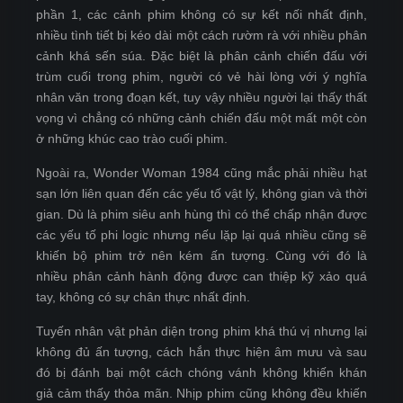
phần 1, các cảnh phim không có sự kết nối nhất định,
nhiều tình tiết bị kéo dài một cách rườm rà với nhiều phân
cảnh khá sến súa. Đặc biệt là phân cảnh chiến đấu với
trùm cuối trong phim, người có vẻ hài lòng với ý nghĩa
nhân văn trong đoạn kết, tuy vậy nhiều người lại thấy thất
vọng vì chẳng có những cảnh chiến đấu một mất một còn
ở những khúc cao trào cuối phim.
Ngoài ra, Wonder Woman 1984 cũng mắc phải nhiều hạt
sạn lớn liên quan đến các yếu tố vật lý, không gian và thời
gian. Dù là phim siêu anh hùng thì có thể chấp nhận được
các yếu tố phi logic nhưng nếu lặp lại quá nhiều cũng sẽ
khiến bộ phim trở nên kém ấn tượng. Cùng với đó là
nhiều phân cảnh hành động được can thiệp kỹ xảo quá
tay, không có sự chân thực nhất định.
Tuyến nhân vật phản diện trong phim khá thú vị nhưng lại
không đủ ấn tượng, cách hắn thực hiện âm mưu và sau
đó bị đánh bại một cách chóng vánh không khiến khán
giả cảm thấy thỏa mãn. Nhịp phim cũng không đều khiến