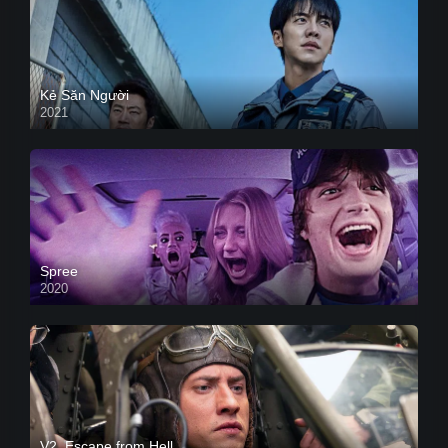
Kẻ Săn Người
2021
Spree
2020
V2. Escape from Hell