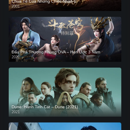
Chúa Tể Của Những Chiếc Nhẫn 1
2001
Đấu Phá Thương Khung OVA – Hẹn Ước 3 Năm
2021
Dune: Hành Tinh Cát – Dune (2021)
2021
HD VIETSUB