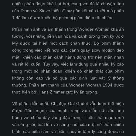
nhiều phân đoạn khá hụt hơi, cùng với đó là chuyện tình
của Diana và Steve thiếu đi sự gắn kết cần thiết mà phần
1 đã làm được khiến bộ phim bị giảm điểm rất nhiều.
Phần hình ảnh và âm thanh trong Wonder Woman khá ấn
tượng, với những nền văn hoá và cảnh tượng thời kỳ 8x ở
Mỹ được tái hiện một cách chân thực. Bộ phim thành
công trong việc kết hợp các cảnh quay slow motion đẹp
mắt, khiến các phân cảnh hành động trở nên mãn nhãn
và rất lôi cuốn. Tuy vậy, việc lạm dụng quá nhiều kỹ xảo
trong một số phân đoạn khiến độ chân thật của phim
không còn cao và bỏ qua các định luật vật lý thông
thường. Phần âm thanh của Wonder Woman 1984 được
thực hiện bởi Hans Zimmer cực kỳ ấn tượng.
Về phần diễn xuất, Chị đẹp Gal Gadot vẫn luôn thể hiện
được điểm mạnh của mình trong vai diễn nữ siêu anh
hùng với chiếc dây vàng đặc trưng. Thần thái mạnh mẽ
và cứng cỏi, toát lên vẻ sáng chói của một nữ thần chiến
binh, các biểu cảm và biến chuyển tâm lý cũng được cô