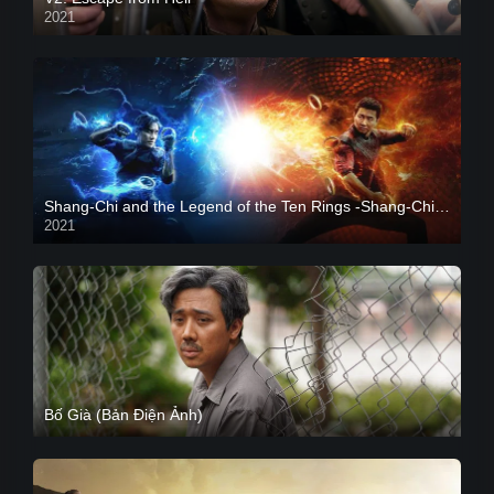
2021
Shang-Chi and the Legend of the Ten Rings -Shang-Chi và huyền thoại Thập Luân
2021
CAM
Bố Già (Bản Điện Ảnh)