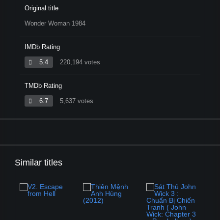
Original title
Wonder Woman 1984
IMDb Rating
5.4
220,194 votes
TMDb Rating
6.7
5,637 votes
Similar titles