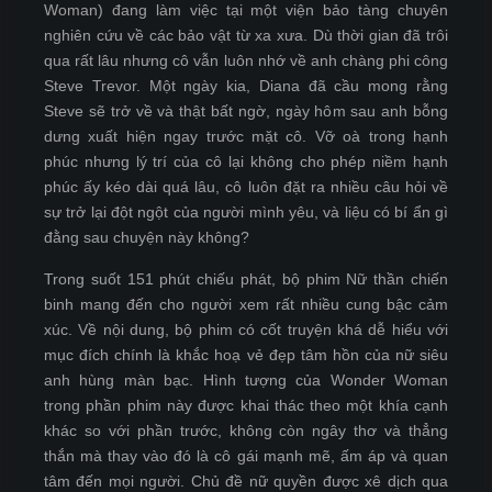
Woman) đang làm việc tại một viện bảo tàng chuyên
nghiên cứu về các bảo vật từ xa xưa. Dù thời gian đã trôi
qua rất lâu nhưng cô vẫn luôn nhớ về anh chàng phi công
Steve Trevor. Một ngày kia, Diana đã cầu mong rằng
Steve sẽ trở về và thật bất ngờ, ngày hôm sau anh bỗng
dưng xuất hiện ngay trước mặt cô. Vỡ oà trong hạnh
phúc nhưng lý trí của cô lại không cho phép niềm hạnh
phúc ấy kéo dài quá lâu, cô luôn đặt ra nhiều câu hỏi về
sự trở lại đột ngột của người mình yêu, và liệu có bí ẩn gì
đằng sau chuyện này không?
Trong suốt 151 phút chiếu phát, bộ phim Nữ thần chiến
binh mang đến cho người xem rất nhiều cung bậc cảm
xúc. Về nội dung, bộ phim có cốt truyện khá dễ hiểu với
mục đích chính là khắc hoạ vẻ đẹp tâm hồn của nữ siêu
anh hùng màn bạc. Hình tượng của Wonder Woman
trong phần phim này được khai thác theo một khía cạnh
khác so với phần trước, không còn ngây thơ và thẳng
thắn mà thay vào đó là cô gái mạnh mẽ, ấm áp và quan
tâm đến mọi người. Chủ đề nữ quyền được xê dịch qua