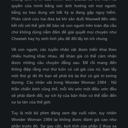
quyền của mình bằng sức ảnh hưởng với mọi người,
bằng sự bao dung với bất kỳ ai đang gặp nguy hiểm.
Phân cảnh cứu hai đứa bé khi săn đuổi Maxwell đến việc
kết nối với thế giới để bảo vệ con người trên toàn địa cầu
chứ không dùng nắm đấm để giải quyết mọi chuyện như
Cheetah hay hy sinh tình yêu để đổi lấy lợi ích chung.
Về con người, các tuyến nhân vật được triển khai theo
nhiều hướng khác nhau, để khán giả có thể cảm nhận
được những câu chuyện đằng sau. Để rồi mang đến
thông điệp rằng mọi thứ luôn có cái giá của nó, bạn lấy
một thứ gì đó thì bạn sẽ phải trả lại thứ có giá trị tương
đương. Các nhân vật trong Wonder Woman 1984 : Nữ
thần chiến binh cũng thế, mỗi khi ước một điều ước đều
sẽ phải đánh đổi, sự ích kỷ của bản thân có thể dẫn đến
sự lụi tàn của thế giới.
Tuy là một bộ phim đáng xem dịp cuối năm, tuy nhiên
Wonder Woman 1984 lại không được đánh giá cao như
phần trước đó. Sự gay cấn, kịch tính của phần 2 thua xa