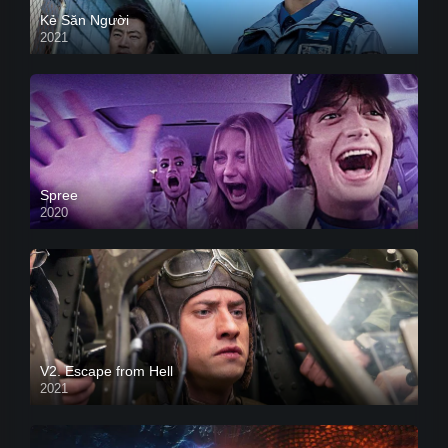
Kẻ Săn Người
2021
Spree
2020
V2. Escape from Hell
2021