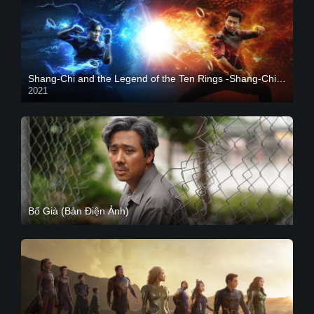
Shang-Chi and the Legend of the Ten Rings -Shang-Chi và huyền thoại Thập Luân
2021
CAM
Bố Già (Bản Điện Ảnh)