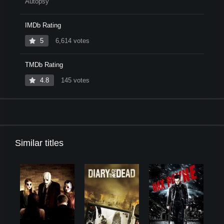
Autopsy
IMDb Rating
5
6,614 votes
TMDb Rating
4.8
145 votes
Similar titles