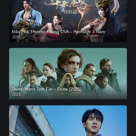
Đấu Phá Thương Khung OVA – Hẹn Ước 3 Năm
2021
Dune: Hành Tinh Cát – Dune (2021)
2021
HD VIETSUB